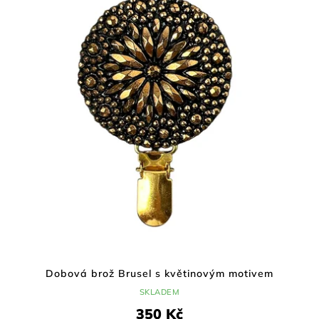
i
r
s
o
p
d
r
u
o
k
d
t
u
ů
k
t
ů
Dobová brož Brusel s květinovým motivem
SKLADEM
350 Kč