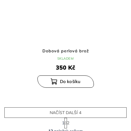
Dobová perlová brož
SKLADEM
350 Kč
NAČÍST DALŠÍ 4
S
1
2
t
O
r
12
položek celkem