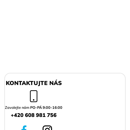
Z
á
KONTAKTUJTE NÁS
p
a
t
í
Zavolejte nám
PO-PÁ 9:00-16:00
+420 608 981 756