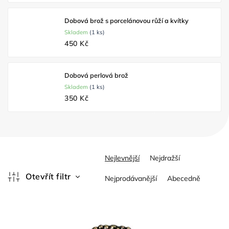
Dobová brož s porcelánovou růží a kvítky
Skladem
(1 ks)
450 Kč
Dobová perlová brož
Skladem
(1 ks)
350 Kč
Ř
Nejlevnější
Nejdražší
a
z
Otevřít filtr
Nejprodávanější
Abecedně
e
V
n
ý
í
p
p