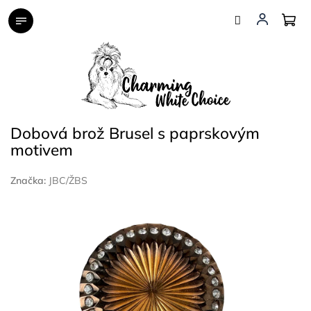
Přejít
na
obsah
Dobová brož Brusel s paprskovým
motivem
Značka:
JBC/ŽBS