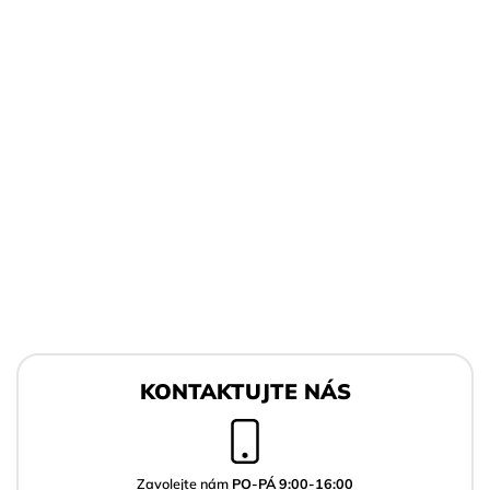
Z
á
KONTAKTUJTE NÁS
p
a
t
í
Zavolejte nám
PO-PÁ 9:00-16:00