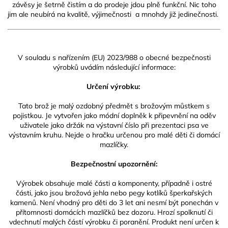
závěsy je šetrně čistím a do prodeje jdou plně funkční. Nic toho
jim ale neubírá na kvalitě, výjimečnosti a mnohdy již jedinečnosti.
V souladu s nařízením (EU) 2023/988 o obecné bezpečnosti
výrobků uvádím následující informace:
Určení výrobku:
Tato brož je malý ozdobný předmět s brožovým můstkem s
pojistkou. Je vytvořen jako módní doplněk k připevnění na oděv
uživatele jako držák na výstavní číslo při prezentaci psa ve
výstavním kruhu. Nejde o hračku určenou pro malé děti či domácí
mazlíčky.
Bezpečnostní upozornění:
Výrobek obsahuje malé části a komponenty, případně i ostré
části, jako jsou brožová jehla nebo pegy kotlíků šperkařských
kamenů. Není vhodný pro děti do 3 let ani nesmí být ponechán v
přítomnosti domácích mazlíčků bez dozoru. Hrozí spolknutí či
vdechnutí malých částí výrobku či poranění. Produkt není určen k