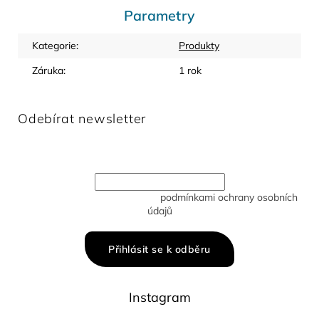
Parametry
Kategorie
:
Produkty
Záruka
:
1 rok
Odebírat newsletter
Vložte svůj e-mail a my vám budeme zasílat informace o
nových produktech na našem e-shopu.
Vložením e-mailu souhlasíte s
podmínkami ochrany osobních
údajů
Přihlásit se k odběru
Instagram