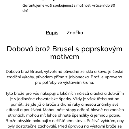
Garantujeme vaší spokojenost s možností vrácení do 30
dní
Popis
Značka
Dobová brož Brusel s paprskovým
motivem
Dobová brož Brusel, vytvořená původně ze skla a kovu, je české
tradiční výroby, původem přímo z Jablonecka. Brož je upravena
pro potřeby ve výstavním kruhu.
Tyto brože pro vás nakupuji z lokálních nálezů a aukcí a dotvářím
je v jedinečné chovatelské šperky. Vždy je však třeba mít na
paměti, že jde již o brože z druhé ruky a nesou známky své
letitosti a používání. Mohou nést stopy odření, hlavně na zadních
stranách, mohou mít lehce ohnuté špendlíky či jemnou patinu.
Brože obvykle nakupuji v nečištěném stavu, Pečlivě vybírám, aby
byly dostatečně zachovalé. Před úpravou na výstavní brože se