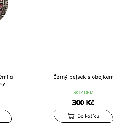
ými a
Černý pejsek s obojkem
ky
SKLADEM
300 Kč