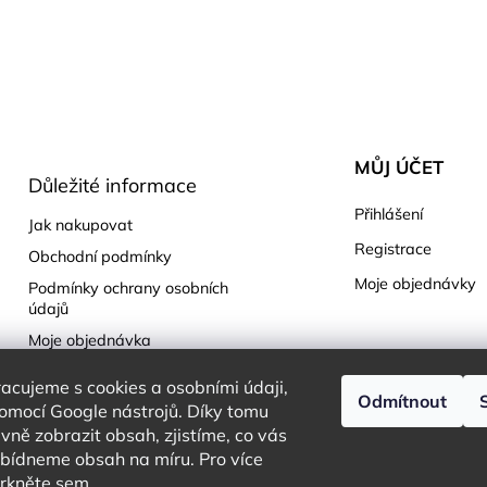
MŮJ ÚČET
Důležité informace
Přihlášení
Jak nakupovat
Registrace
Obchodní podmínky
Moje objednávky
Podmínky ochrany osobních
údajů
Moje objednávka
cujeme s cookies a osobními údaji,
Odmítnout
omocí Google nástrojů. Díky tomu
ně zobrazit obsah, zjistíme, co vás
bídneme obsah na míru. Pro více
mrkněte
sem
.
Copyright 2026
Charming White Choice
. Všechna práva vyhrazena