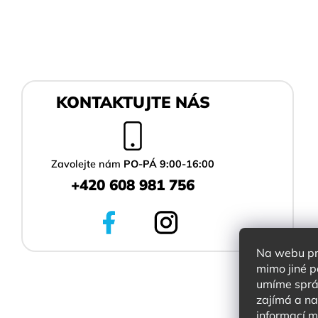
Z
KONTAKTUJTE NÁS
á
p
a
t
í
Zavolejte nám
PO-PÁ 9:00-16:00
+420 608 981 756
Na webu pra
mimo jiné p
umíme správ
zajímá a na
informací 