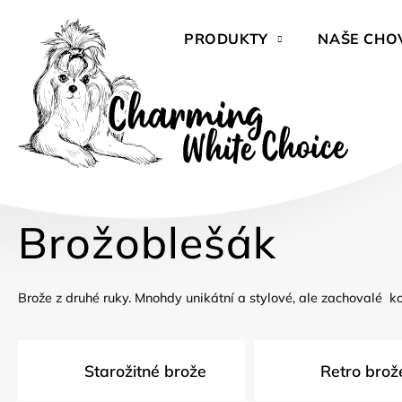
Přejít
na
PRODUKTY
NAŠE CHO
obsah
Brožoblešák
Brože z druhé ruky. Mnohdy unikátní a stylové, ale zachovalé ko
Starožitné brože
Retro brož