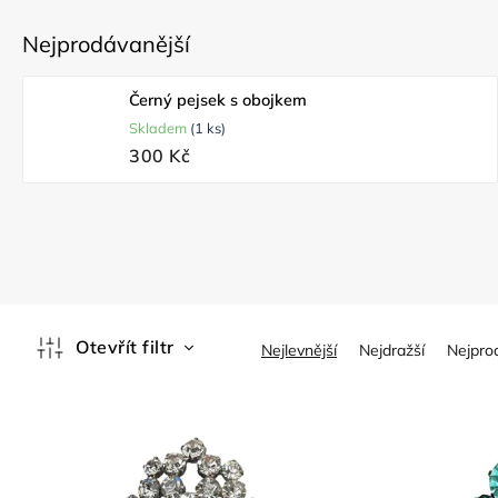
Nejprodávanější
Černý pejsek s obojkem
Skladem
(1 ks)
300 Kč
Ř
Otevřít filtr
Nejlevnější
Nejdražší
Nejpro
a
z
V
e
ý
n
p
í
i
p