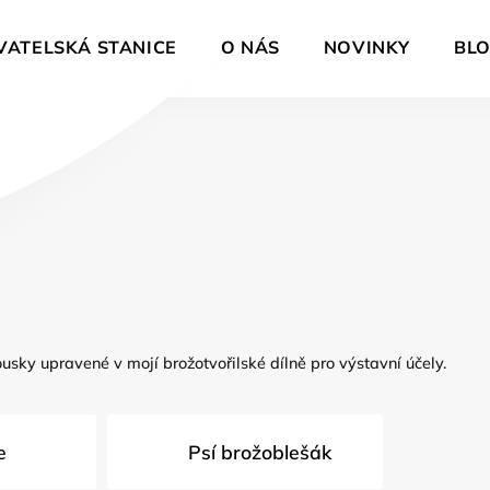
VATELSKÁ STANICE
O NÁS
NOVINKY
BL
usky upravené v mojí brožotvořilské dílně pro výstavní účely.
e
Psí brožoblešák