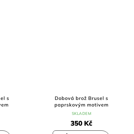
el s
Dobová brož Brusel s
vem
paprskovým motivem
SKLADEM
350 Kč