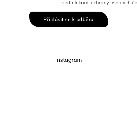
p
žením e-mailu souhlasíte s
podmínkami ochrany osobních úd
i
s
u
Přihlásit se k odběru
Instagram