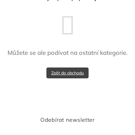
Můžete se ale podívat na ostatní kategorie.
Zpět do obchodu
Odebírat newsletter
il a my vám budeme zasílat informace o nových produktech 