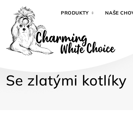
Přejít
na
PRODUKTY
NAŠE CHO
obsah
Se zlatými kotlíky