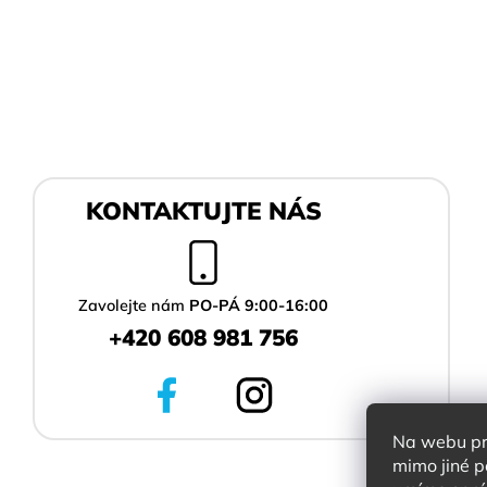
Z
KONTAKTUJTE NÁS
á
p
a
t
í
Zavolejte nám
PO-PÁ 9:00-16:00
+420 608 981 756
Na webu pra
mimo jiné p