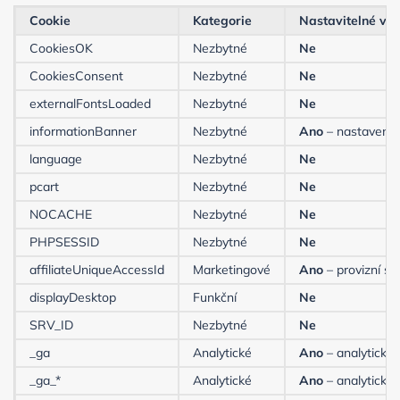
Cookie
Kategorie
Nastavitelné v a
CookiesOK
Nezbytné
Ne
CookiesConsent
Nezbytné
Ne
externalFontsLoaded
Nezbytné
Ne
informationBanner
Nezbytné
Ano
– nastavení 
language
Nezbytné
Ne
pcart
Nezbytné
Ne
NOCACHE
Nezbytné
Ne
PHPSESSID
Nezbytné
Ne
affiliateUniqueAccessId
Marketingové
Ano
– provizní s
displayDesktop
Funkční
Ne
SRV_ID
Nezbytné
Ne
_ga
Analytické
Ano
– analytické 
_ga_*
Analytické
Ano
– analytické 