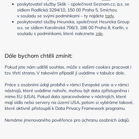
poskytovatel služby Sklik – společnost Seznam.cz, a.s. se
sídlem Radlická 3294/10, 150 00 Praha 5, Smíchov,
v souladu se svými podmínkami – ty najdete
tady
,
poskytovatel služby Heureka, společnost Heureka Group
a.s. se sídlem Karolinská 706/3, 186 00 Praha 8, Karlín, v
souladu s podmínkami, které naleznete
zde
.
Dále bychom chtěli zmínit:
Pokud jste nám udělili souhlas, může s vašimi cookies pracovat i
tzv. třetí strana. V takovém případě ji uvádíme v tabulce dole.
Práce s osobními údaji probíhá v rámci Evropské unie a v rámci
nástrojů, které uvádíme nahoře, mohou být data zpřístupněna i
mimo EU (USA). Pokud data zpracováváme v nástrojích, které
mají sídlo nebo servery na území USA, potom si vybíráme takové,
které aktivně přistoupili k Data Privacy Framework programu.
Nemáme jmenovaného pověřence pro ochranu osobních údajů.