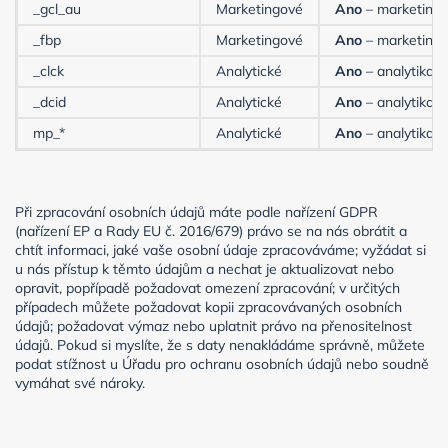
_gcl_au
Marketingové
Ano
– marketing
_fbp
Marketingové
Ano
– marketing
_clck
Analytické
Ano
– analytika
_dcid
Analytické
Ano
– analytika
mp_*
Analytické
Ano
– analytika
Při zpracování osobních údajů máte podle nařízení GDPR
(nařízení EP a Rady EU č. 2016/679) právo se na nás obrátit a
chtít informaci, jaké vaše osobní údaje zpracováváme; vyžádat si
u nás přístup k těmto údajům a nechat je aktualizovat nebo
opravit, popřípadě požadovat omezení zpracování; v určitých
případech můžete požadovat kopii zpracovávaných osobních
údajů; požadovat výmaz nebo uplatnit právo na přenositelnost
údajů. Pokud si myslíte, že s daty nenakládáme správně, můžete
podat stížnost u Úřadu pro ochranu osobních údajů nebo soudně
vymáhat své nároky.