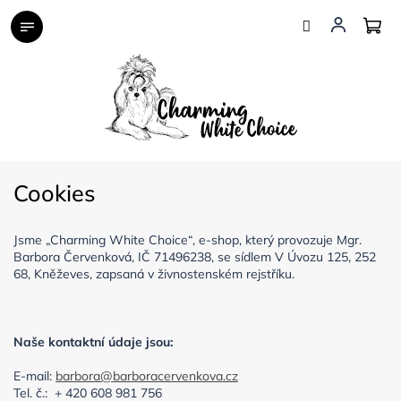
Přejít
na
obsah
Cookies
Jsme „Charming White Choice“, e-shop, který provozuje Mgr.
Barbora Červenková, IČ 71496238, se sídlem V Úvozu 125, 252
68, Kněževes, zapsaná v živnostenském rejstříku.
Naše kontaktní údaje jsou:
E-mail:
barbora@barboracervenkova.cz
Tel. č.:
+ 420 608 981 756