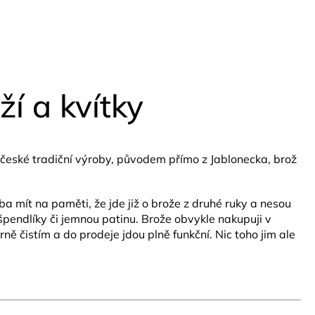
í a kvítky
eské tradiční výroby, původem přímo z Jablonecka, brož
ba mít na paměti, že jde již o brože z druhé ruky a nesou
špendlíky či jemnou patinu. Brože obvykle nakupuji v
ě čistím a do prodeje jdou plně funkční. Nic toho jim ale