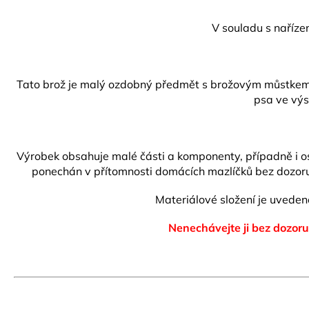
V souladu s naříze
Tato brož je malý ozdobný předmět s brožovým můstkem s 
psa ve výs
Výrobek obsahuje malé části a komponenty, případně i ost
ponechán v přítomnosti domácích mazlíčků bez dozoru.
Materiálové složení je uvede
Nenechávejte ji bez dozoru