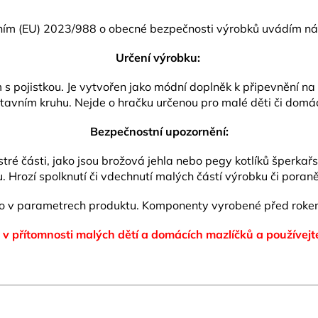
ním (EU) 2023/988 o obecné bezpečnosti výrobků uvádím nás
Určení výrobku:
pojistkou. Je vytvořen jako módní doplněk k připevnění na od
tavním kruhu. Nejde o hračku určenou pro malé děti či domác
Bezpečnostní upozornění:
ré části, jako jsou brožová jehla nebo pegy kotlíků šperkař
 Hrozí spolknutí či vdechnutí malých částí výrobku či poraně
no v parametrech produktu.
Komponenty vyrobené před rokem
 v přítomnosti malých dětí a domácích mazlíčků
a používejt