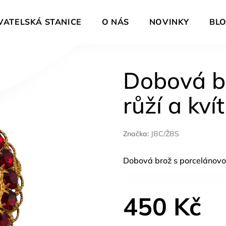
VATELSKÁ STANICE
O NÁS
NOVINKY
BL
Dobová b
růží a kví
Značka:
JBC/ŽBS
Dobová brož s porcelánovo
450 Kč