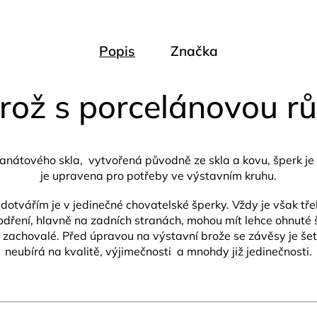
Popis
Značka
ož s porcelánovou růž
átového skla, vytvořená původně ze skla a kovu, šperk je č
je upravena pro potřeby ve výstavním kruhu.
 dotvářím je v jedinečné chovatelské šperky. Vždy je však tře
odření, hlavně na zadních stranách, mohou mít lehce ohnuté 
achovalé. Před úpravou na výstavní brože se závěsy je šetrn
neubírá na kvalitě, výjimečnosti a mnohdy již jedinečnosti.