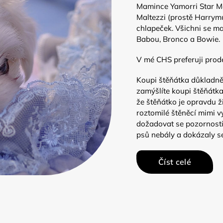
Mamince Yamorri Star Mag
Maltezzi (prostě Harrym
chlapeček. Všichni se ma
Babou, Bronco a Bowie.
V mé CHS preferuji prod
Koupi štěňátka důkladně
zamýšlíte koupi štěňátka
že štěňátko je opravdu ži
roztomilé štěněcí mimi v
dožadovat se pozornosti.
psů nebály a dokázaly s
Číst celé