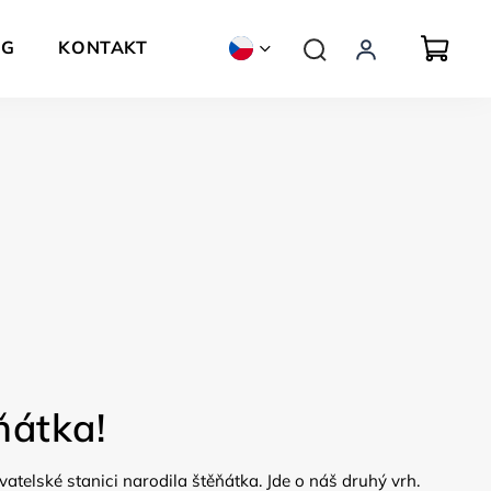
OG
KONTAKT
ZNAČKY
átka!
vatelské stanici narodila štěňátka. Jde o náš druhý vrh.