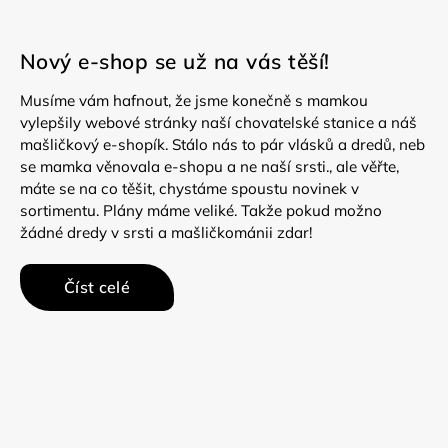
Nový e-shop se už na vás těší!
Musíme vám hafnout, že jsme konečně s mamkou
vylepšily webové stránky naší chovatelské stanice a náš
mašličkový e-shopík. Stálo nás to pár vlásků a dredů, neb
se mamka věnovala e-shopu a ne naší srsti., ale věřte,
máte se na co těšit, chystáme spoustu novinek v
sortimentu. Plány máme veliké. Takže pokud možno
žádné dredy v srsti a mašličkománii zdar!
Číst celé
O
v
l
á