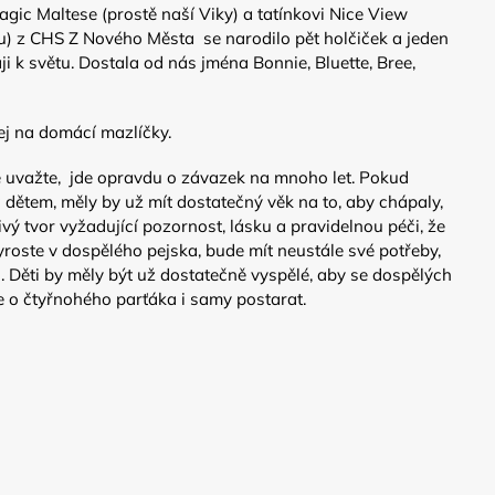
ic Maltese (prostě naší Viky) a tatínkovi Nice View
u) z CHS Z Nového Města se narodilo pět holčiček a jeden
ji k světu. Dostala od nás jména Bonnie, Bluette, Bree,
ej na domácí mazlíčky.
 uvažte, jde opravdu o závazek na mnoho let. Pokud
 dětem, měly by už mít dostatečný věk na to, aby chápaly,
vý tvor vyžadující pozornost, lásku a pravidelnou péči, že
yroste v dospělého pejska, bude mít neustále své potřeby,
 Děti by měly být už dostatečně vyspělé, aby se dospělých
e o čtyřnohého parťáka i samy postarat.