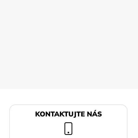
Z
KONTAKTUJTE NÁS
á
p
a