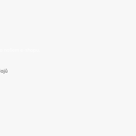
na našem e-shopu.
ajů