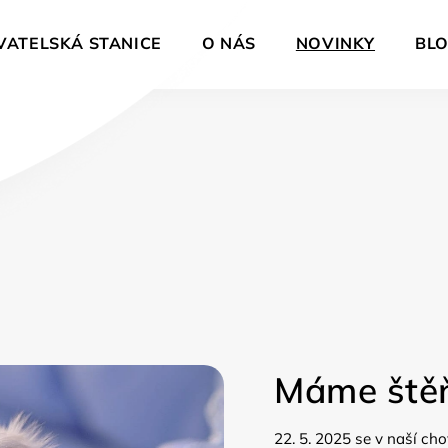
VATELSKÁ STANICE
O NÁS
NOVINKY
BL
Máme štěň
22. 5. 2025 se v naší cho