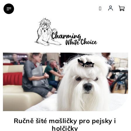
Přejít
na
obsah
Ručně šité mašličky pro pejsky i
holčičky