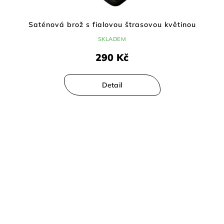
Cora
Saténová brož s fialovou štrasovou květinou
S
SKLADEM
290 Kč
Detail