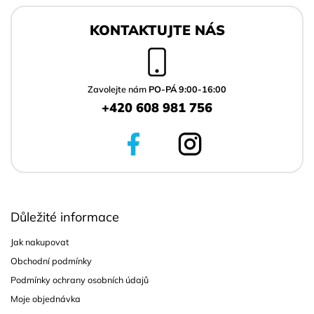
Z
á
KONTAKTUJTE NÁS
p
a
t
í
Zavolejte nám
PO-PÁ 9:00-16:00
+420 608 981 756
Důležité informace
Jak nakupovat
Obchodní podmínky
Podmínky ochrany osobních údajů
Moje objednávka