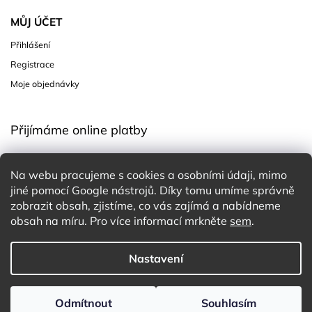
MŮJ ÚČET
Přihlášení
Registrace
Moje objednávky
Přijímáme online platby
Na webu pracujeme s cookies a osobními údaji, mimo
jiné pomocí Google nástrojů. Díky tomu umíme správně
zobrazit obsah, zjistíme, co vás zajímá a nabídneme
obsah na míru. Pro více informací mrkněte
sem
.
Copyright 2026
Charming White Choice
. Všechna práva
Nastavení
vyhrazena.
Upravit nastavení cookies
Design
Shoptak.cz
| Platforma
Shoptet
Odmítnout
Souhlasím