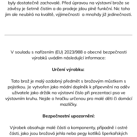
byly dostatečně zachovalé. Před úpravou na výstavní brože se
závěsy je šetrně čistím a do prodeje jdou plně funkční. Nic toho
jim ale neubírá na kvalitě, výjimečnosti a mnohdy již jedinečnosti.
V souladu s nařízením (EU) 2023/988 o obecné bezpečnosti
výrobků uvádím následující informace:
Určení výrobku:
Tato brož je malý ozdobný předmět s brožovým můstkem s
pojistkou. Je vytvořen jako módní doplněk k připevnění na oděv
uživatele jako držák na výstavní číslo při prezentaci psa ve
výstavním kruhu. Nejde o hračku určenou pro malé děti či domácí
mazlíčky.
Bezpečnostní upozornění:
Výrobek obsahuje malé části a komponenty, případně i ostré
části, jako jsou brožová jehla nebo pegy kotlíků šperkařských