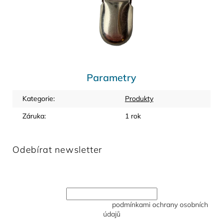
Parametry
Kategorie
:
Produkty
Záruka
:
1 rok
Odebírat newsletter
Vložte svůj e-mail a my vám budeme zasílat informace o
nových produktech na našem e-shopu.
Vložením e-mailu souhlasíte s
podmínkami ochrany osobních
údajů