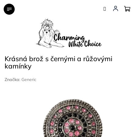
Přejít
na
obsah
Krásná brož s černými a růžovými
kamínky
Značka:
Generic