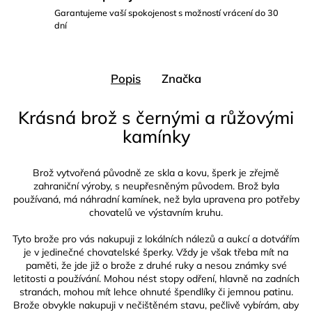
Garantujeme vaší spokojenost s možností vrácení do 30
dní
Popis
Značka
Krásná brož s černými a růžovými
kamínky
Brož vytvořená původně ze skla a kovu, šperk je zřejmě
zahraniční výroby, s neupřesněným původem. Brož byla
používaná, má náhradní kamínek, než byla upravena pro potřeby
chovatelů ve výstavním kruhu.
Tyto brože pro vás nakupuji z lokálních nálezů a aukcí a dotvářím
je v jedinečné chovatelské šperky. Vždy je však třeba mít na
paměti, že jde již o brože z druhé ruky a nesou známky své
letitosti a používání. Mohou nést stopy odření, hlavně na zadních
stranách, mohou mít lehce ohnuté špendlíky či jemnou patinu.
Brože obvykle nakupuji v nečištěném stavu, pečlivě vybírám, aby