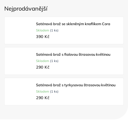
Nejprodávanější
Saténová brož se skleněným knoflíkem Cora
Skladem
(1 ks)
390 Kč
Saténová brož s fialovou štrasovou květinou
Skladem
(1 ks)
290 Kč
Saténová brož s tyrkysovou štrasovou květinou
Skladem
(1 ks)
290 Kč