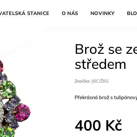
VATELSKÁ STANICE
O NÁS
NOVINKY
BL
Brož se z
středem
Značka:
JBC/ŽBS
Překrásná brož s tulipánov
400 Kč