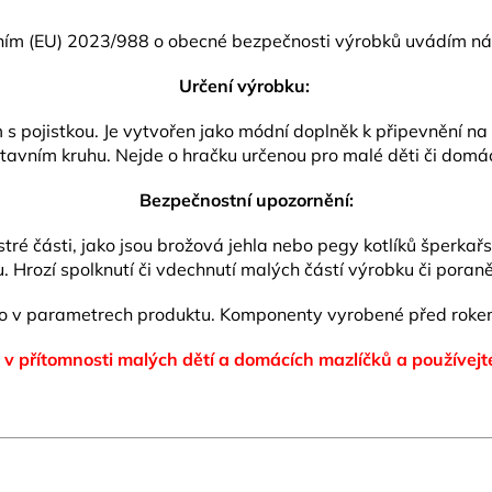
ním (EU) 2023/988 o obecné bezpečnosti výrobků uvádím nás
Určení výrobku:
pojistkou. Je vytvořen jako módní doplněk k připevnění na od
tavním kruhu. Nejde o hračku určenou pro malé děti či domác
Bezpečnostní upozornění:
ré části, jako jsou brožová jehla nebo pegy kotlíků šperkař
 Hrozí spolknutí či vdechnutí malých částí výrobku či poraně
no v parametrech produktu.
Komponenty vyrobené před rokem
 v přítomnosti malých dětí a domácích mazlíčků
a používejt