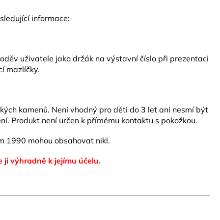
ledující informace:
ěv uživatele jako držák na výstavní číslo při prezentaci
í mazlíčky.
ských kamenů. Není vhodný pro děti do 3 let ani nesmí být
ní. Produkt není určen k přímému kontaktu s pokožkou.
 1990 mohou obsahovat nikl.
e ji výhradně k jejímu účelu.