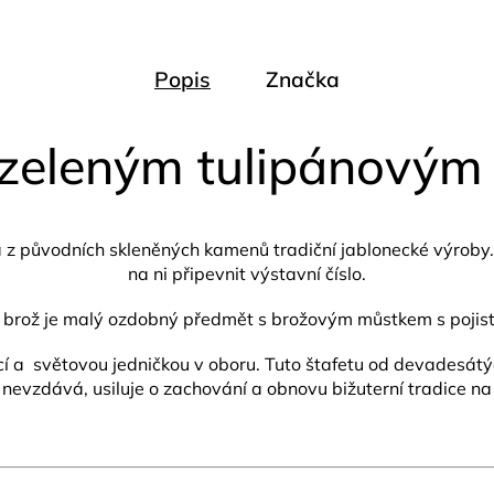
Popis
Značka
 zeleným tulipánovým
a z původních skleněných kamenů tradiční jablonecké výroby
na ni připevnit výstavní číslo.
 brož je malý ozdobný předmět s brožovým můstkem s pojis
í a světovou jedničkou v oboru. Tuto štafetu od devadesátých
 nevzdává, usiluje o zachování a obnovu bižuterní tradice na