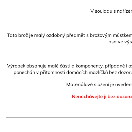
V souladu s naříze
Tato brož je malý ozdobný předmět s brožovým můstkem s 
psa ve výs
Výrobek obsahuje malé části a komponenty, případně i ost
ponechán v přítomnosti domácích mazlíčků bez dozoru.
Materiálové složení je uvede
Nenechávejte ji bez dozoru