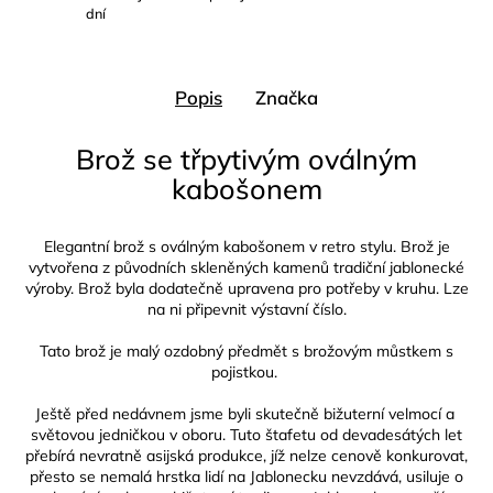
dní
Popis
Značka
Brož se třpytivým oválným
kabošonem
Elegantní brož s oválným kabošonem v retro stylu.
Brož je
vytvořena z původních skleněných kamenů tradiční jablonecké
výroby. Brož byla dodatečně upravena pro potřeby v kruhu.
Lze
na ni připevnit výstavní číslo.
Tato brož je malý ozdobný předmět s brožovým můstkem s
pojistkou.
Ještě před nedávnem jsme byli skutečně bižuterní velmocí a
světovou jedničkou v oboru. Tuto štafetu od devadesátých let
přebírá nevratně asijská produkce, jíž nelze cenově konkurovat,
přesto se nemalá hrstka lidí na Jablonecku nevzdává, usiluje o