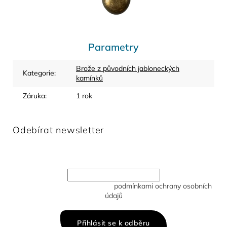
Parametry
Brože z původních jabloneckých
Kategorie
:
kamínků
Záruka
:
1 rok
Odebírat newsletter
Vložte svůj e-mail a my vám budeme zasílat informace o
nových produktech na našem e-shopu.
Vložením e-mailu souhlasíte s
podmínkami ochrany osobních
údajů
Přihlásit se k odběru