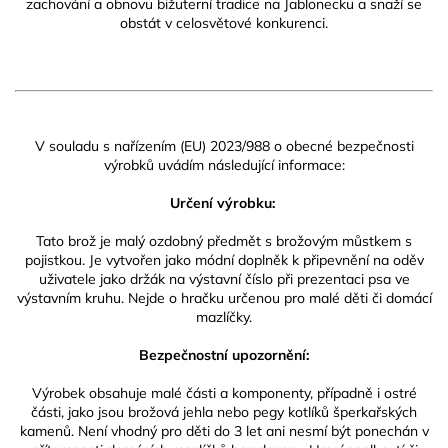
zachování a obnovu bižuterní tradice na Jablonecku a snaží se
obstát v celosvětové konkurenci.
V souladu s nařízením (EU) 2023/988 o obecné bezpečnosti
výrobků uvádím následující informace:
Určení výrobku:
Tato brož je malý ozdobný předmět s brožovým můstkem s
pojistkou. Je vytvořen jako módní doplněk k připevnění na oděv
uživatele jako držák na výstavní číslo při prezentaci psa ve
výstavním kruhu. Nejde o hračku určenou pro malé děti či domácí
mazlíčky.
Bezpečnostní upozornění:
Výrobek obsahuje malé části a komponenty, případně i ostré
části, jako jsou brožová jehla nebo pegy kotlíků šperkařských
kamenů. Není vhodný pro děti do 3 let ani nesmí být ponechán v