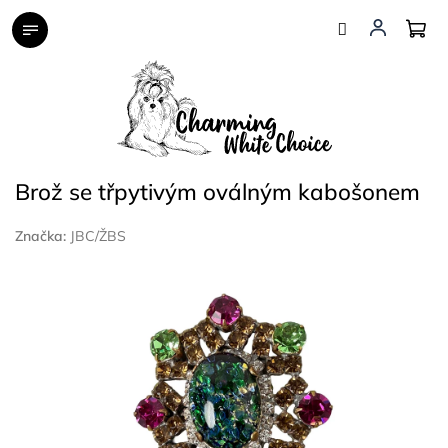
Přejít
na
obsah
Brož se třpytivým oválným kabošonem
Značka:
JBC/ŽBS