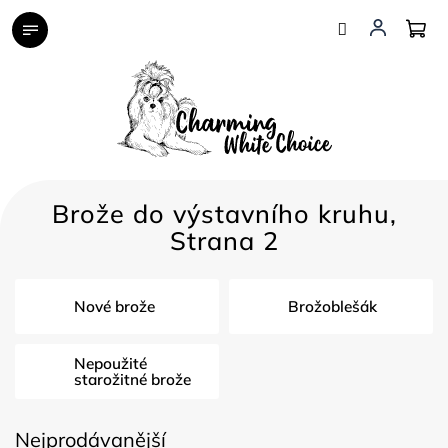
Přejít
na
obsah
Brože do výstavního kruhu
,
Strana 2
Nové brože
Brožoblešák
Nepoužité
starožitné brože
Nejprodávanější