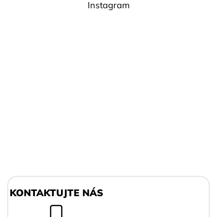
Instagram
Z
á
KONTAKTUJTE NÁS
p
a