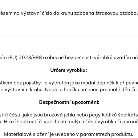
ávěsem na výstavní číslo do kruhu zdobená štrasovou ozdob
ním (EU) 2023/988 o obecné bezpečnosti výrobků uvádím nás
Určení výrobku:
m bez pojistky. Je vytvořen jako módní doplněk k připevněn
e výstavním kruhu. Nejde o hračku určenou pro malé děti či
Bezpečnostní upozornění:
ré části, jako jsou brožová jehla nebo pegy kotlíků šperkař
 Hrozí spolknutí či vdechnutí malých částí výrobku či poraně
Materiálové složení je uvedeno v parametrech produktu.