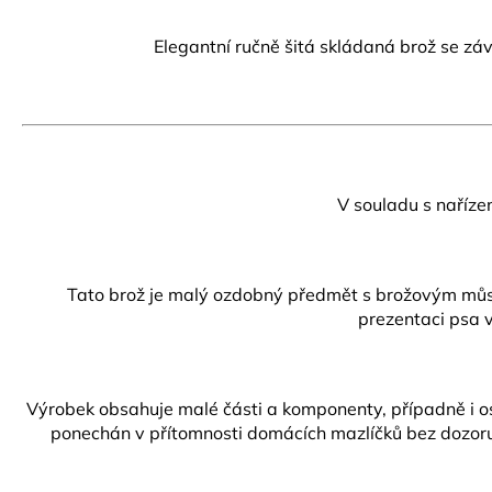
Elegantní ručně šitá skládaná brož se z
V souladu s naříze
Tato brož je malý ozdobný předmět s brožovým můstke
prezentaci psa v
Výrobek obsahuje malé části a komponenty, případně i ost
ponechán v přítomnosti domácích mazlíčků bez dozoru.