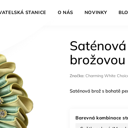
VATELSKÁ STANICE
O NÁS
NOVINKY
BL
Saténová 
brožovou
Značka:
Charming White Choic
Saténová brož s bohatě pe
Barevná kombinace s