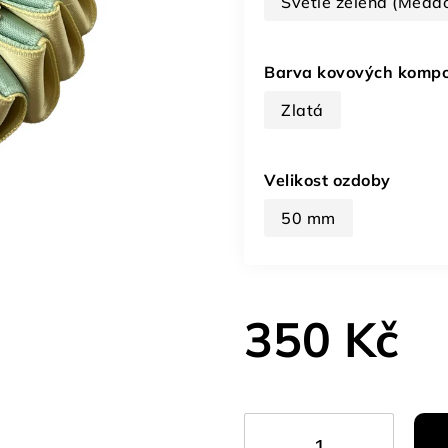
Světle zelená (Mead
Barva kovových komp
Zlatá
Velikost ozdoby
50 mm
350 Kč