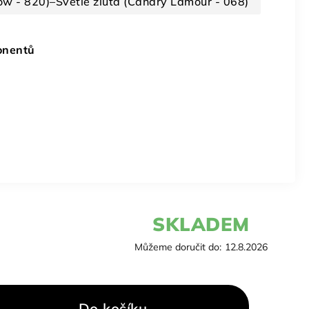
ow - 820)–Světle žlutá (Canary Lamour - 068)
onentů
SKLADEM
Můžeme doručit do:
12.8.2026
Do košíku