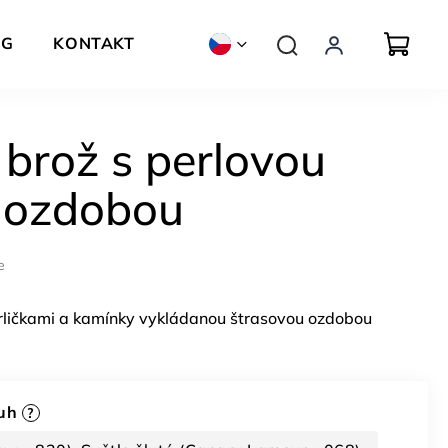
OG
KONTAKT
ZNAČKY
brož s perlovou
 ozdobou
e
rličkami a kamínky vykládanou štrasovou ozdobou
tuh
?