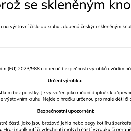
rož se skleněným kno
em na výstavní číslo do kruhu zdobená českým skleněným kn
ním (EU) 2023/988 o obecné bezpečnosti výrobků uvádím nás
Určení výrobku:
m bez pojistky. Je vytvořen jako módní doplněk k připevněn
e výstavním kruhu. Nejde o hračku určenou pro malé děti či
Bezpečnostní upozornění:
ré části, jako jsou brožová jehla nebo pegy kotlíků šperkař
 Hrozí spolknutí či vdechnutí malých částí výrobku či poraně