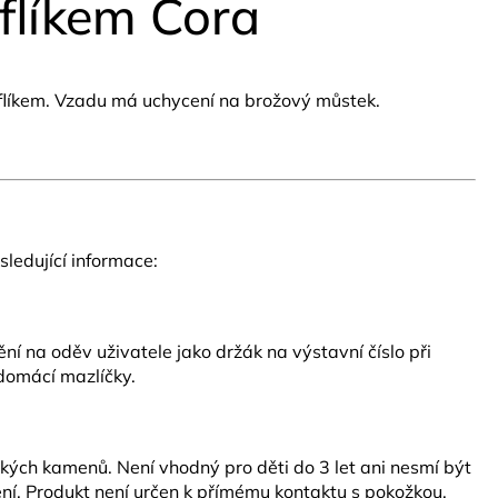
flíkem Cora
oflíkem. Vzadu má uchycení na brožový můstek.
ledující informace:
í na oděv uživatele jako držák na výstavní číslo při
 domácí mazlíčky.
ských kamenů. Není vhodný pro děti do 3 let ani nesmí být
ní. Produkt není určen k přímému kontaktu s pokožkou.