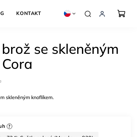
OG
KONTAKT
ZNAČKY
 brož se skleněným
 Cora
e
ým skleněným knoflíkem.
tuh
?