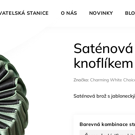
VATELSKÁ STANICE
O NÁS
NOVINKY
BL
Saténová
knoflíkem
Značka:
Charming White Choic
Saténová brož s jabloneck
Barevná kombinace s