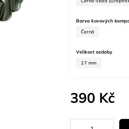
Černo-šedá (Graphit
Barva kovových komp
Černá
Velikost ozdoby
27 mm
390 Kč