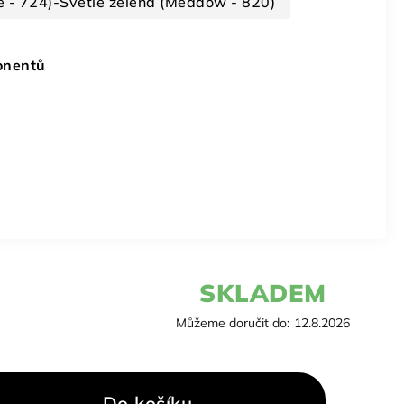
e - 724)-Světle zelená (Meadow - 820)
onentů
SKLADEM
Můžeme doručit do:
12.8.2026
Do košíku