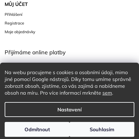
MŮJ ÚČET
Přihlášení
Registrace
Moje objednávky
Přijímáme online platby
Na webu pracujeme s cookies a osobními údaji, mimo
jiné pomocí Google nástrojů. Díky tomu umíme správně
zobrazit obsah, zjistíme, co vás zajímá a nabídneme
obsah na míru. Pro více informací mrkněte
sem
.
Copyright 2026
Charming White Choice
. Všechna práva
Nastavení
vyhrazena.
Upravit nastavení cookies
Design
Shoptak.cz
| Platforma
Shoptet
Odmítnout
Souhlasím