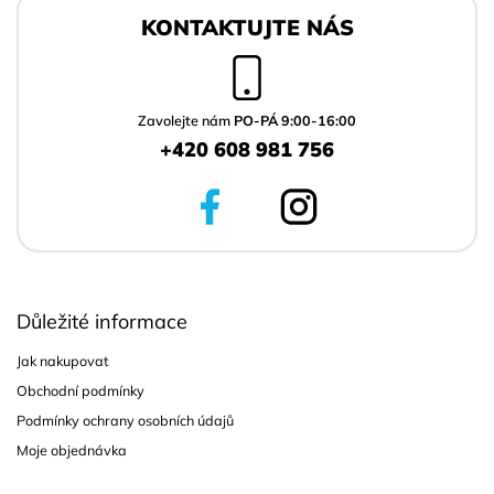
á
KONTAKTUJTE NÁS
p
a
t
í
Zavolejte nám
PO-PÁ 9:00-16:00
+420 608 981 756
Důležité informace
Jak nakupovat
Obchodní podmínky
Podmínky ochrany osobních údajů
Moje objednávka