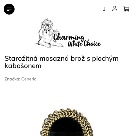
Přejít
na
obsah
Starožitná mosazná brož s plochým
kabošonem
Značka:
Generic