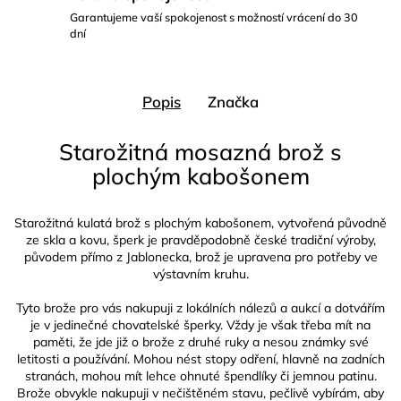
Garantujeme vaší spokojenost s možností vrácení do 30
dní
Popis
Značka
Starožitná mosazná brož s
plochým kabošonem
Starožitná kulatá brož s plochým kabošonem, vytvořená původně
ze skla a kovu, šperk je pravděpodobně české tradiční výroby,
původem přímo z Jablonecka, brož je upravena pro potřeby ve
výstavním kruhu.
Tyto brože pro vás nakupuji z lokálních nálezů a aukcí a dotvářím
je v jedinečné chovatelské šperky. Vždy je však třeba mít na
paměti, že jde již o brože z druhé ruky a nesou známky své
letitosti a používání. Mohou nést stopy odření, hlavně na zadních
stranách, mohou mít lehce ohnuté špendlíky či jemnou patinu.
Brože obvykle nakupuji v nečištěném stavu, pečlivě vybírám, aby