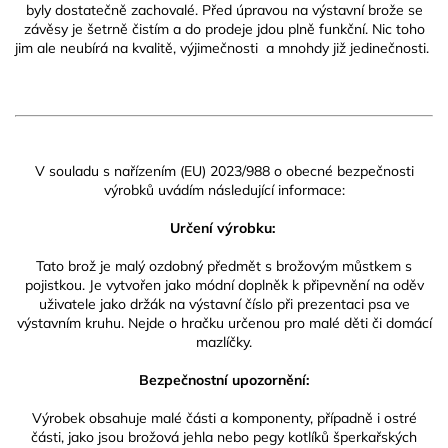
byly dostatečně zachovalé. Před úpravou na výstavní brože se
závěsy je šetrně čistím a do prodeje jdou plně funkční. Nic toho
jim ale neubírá na kvalitě, výjimečnosti a mnohdy již jedinečnosti.
V souladu s nařízením (EU) 2023/988 o obecné bezpečnosti
výrobků uvádím následující informace:
Určení výrobku:
Tato brož je malý ozdobný předmět s brožovým můstkem s
pojistkou. Je vytvořen jako módní doplněk k připevnění na oděv
uživatele jako držák na výstavní číslo při prezentaci psa ve
výstavním kruhu. Nejde o hračku určenou pro malé děti či domácí
mazlíčky.
Bezpečnostní upozornění:
Výrobek obsahuje malé části a komponenty, případně i ostré
části, jako jsou brožová jehla nebo pegy kotlíků šperkařských