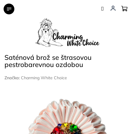
Přejít
na
obsah
Saténová brož se štrasovou
pestrobarevnou ozdobou
Značka:
Charming White Choice