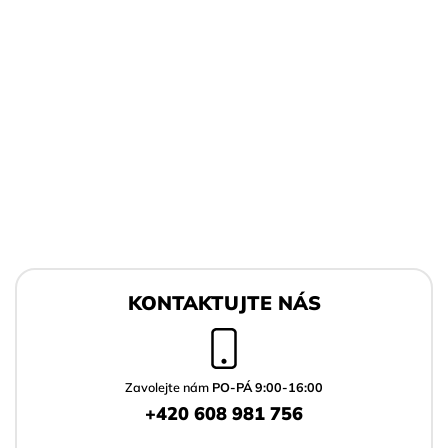
Z
á
KONTAKTUJTE NÁS
p
a
t
í
Zavolejte nám
PO-PÁ 9:00-16:00
+420 608 981 756