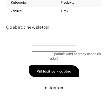
Kategorie
:
Produkty
Záruka
:
1 rok
Odebírat newsletter
Vložte svůj e-mail a my vám budeme zasílat informace o
nových produktech na našem e-shopu.
Vložením e-mailu souhlasíte s
podmínkami ochrany osobních
údajů
Přihlásit se k odběru
Instagram