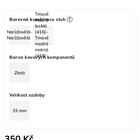
Tmavě
Barevná kombinace stuh
?
modrá
lesklá
Narůžovělá–
(416)–
Narůžovělá
Tmavě
modrá
matná
(416)
Barva kovových komponentů
Zlatá
Velikost ozdoby
33 mm
350 Kč