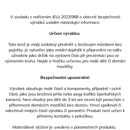
V souladu s nařízením (EU) 2023/988 o obecné bezpečnosti
výrobků uvádím následující informace:
Určení výrobku:
Tato brož je malý ozdobný předmět s brožovým můstkem bez
pojistky. Je vytvořen jako módní doplněk k připevnění na oděv
uživatele jako držák na výstavní číslo při prezentaci psa ve
výstavním kruhu. Nejde o hračku určenou pro malé děti či domácí
mazlíčky.
Bezpečnostní upozornění:
Výrobek obsahuje malé části a komponenty, případně i ostré
části, jako jsou brožová jehla nebo pegy kotlíků šperkařských
kamenů. Není vhodný pro děti do 3 let ani nesmí být ponechán v
přítomnosti domácích mazlíčků bez dozoru. Hrozí spolknutí či
vdechnutí malých částí výrobku či poranění. Produkt není určen k
přímému kontaktu s pokožkou.
Materiálové složení je uvedeno v parametrech produktu.