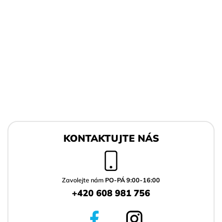
Z
á
KONTAKTUJTE NÁS
p
a
t
í
Zavolejte nám
PO-PÁ 9:00-16:00
+420 608 981 756