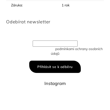
Záruka
:
1 rok
Odebírat newsletter
Vložte svůj e-mail a my vám budeme zasílat informace o
nových produktech na našem e-shopu.
Vložením e-mailu souhlasíte s
podmínkami ochrany osobních
údajů
Přihlásit se k odběru
Instagram