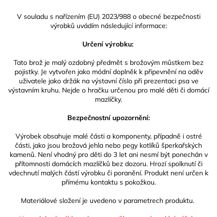
V souladu s nařízením (EU) 2023/988 o obecné bezpečnosti
výrobků uvádím následující informace:
Určení výrobku:
Tato brož je malý ozdobný předmět s brožovým můstkem bez
pojistky. Je vytvořen jako módní doplněk k připevnění na oděv
uživatele jako držák na výstavní číslo při prezentaci psa ve
výstavním kruhu. Nejde o hračku určenou pro malé děti či domácí
mazlíčky.
Bezpečnostní upozornění:
Výrobek obsahuje malé části a komponenty, případně i ostré
části, jako jsou brožová jehla nebo pegy kotlíků šperkařských
kamenů. Není vhodný pro děti do 3 let ani nesmí být ponechán v
přítomnosti domácích mazlíčků bez dozoru. Hrozí spolknutí či
vdechnutí malých částí výrobku či poranění. Produkt není určen k
přímému kontaktu s pokožkou.
Materiálové složení je uvedeno v parametrech produktu.