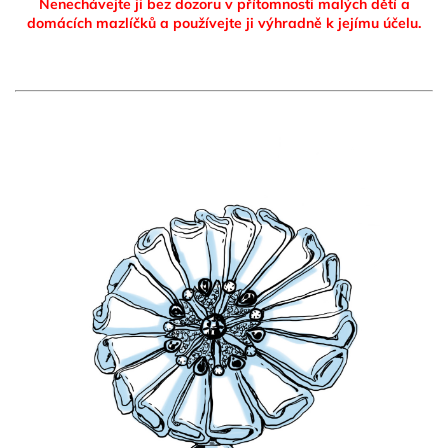
Nenechávejte ji bez dozoru v přítomnosti malých dětí a
domácích mazlíčků
a používejte ji výhradně k jejímu účelu.