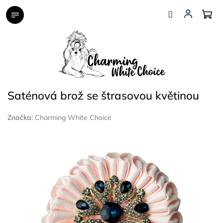
Přejít
na
obsah
Saténová brož se štrasovou květinou
Značka:
Charming White Choice