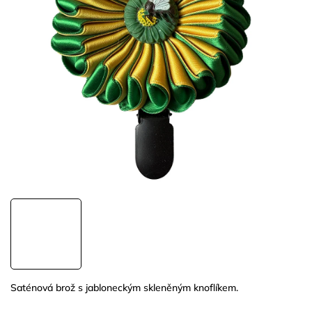
Saténová brož s jabloneckým skleněným knoflíkem.