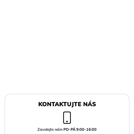
Z
á
KONTAKTUJTE NÁS
p
a
t
í
Zavolejte nám
PO-PÁ 9:00-16:00