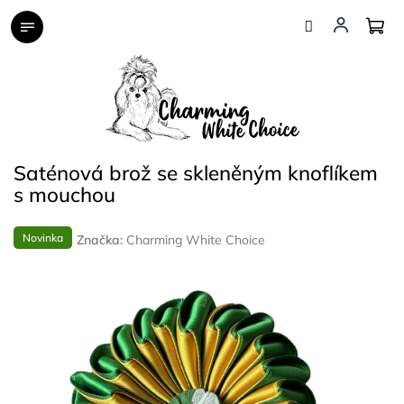
Přejít
na
obsah
Saténová brož se skleněným knoflíkem
s mouchou
Novinka
Značka:
Charming White Choice