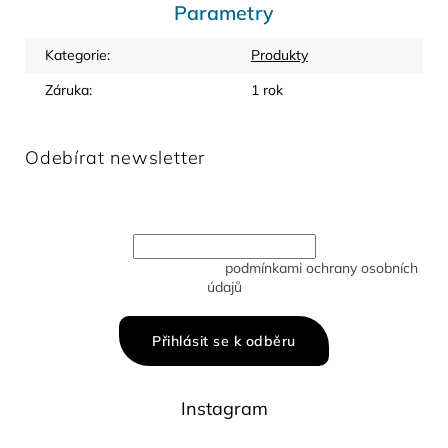
Parametry
Kategorie
:
Produkty
Záruka
:
1 rok
Odebírat newsletter
Vložte svůj e-mail a my vám budeme zasílat informace o
nových produktech na našem e-shopu.
Vložením e-mailu souhlasíte s
podmínkami ochrany osobních
údajů
Přihlásit se k odběru
Instagram