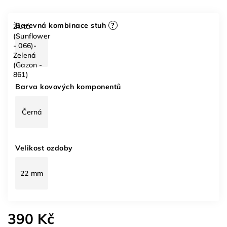
Barevná kombinace stuh
?
Žlutá
(Sunflower
- 066)-
Zelená
(Gazon -
861)
Barva kovových komponentů
Černá
Velikost ozdoby
22 mm
390 Kč