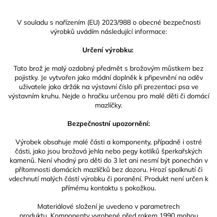
V souladu s nařízením (EU) 2023/988 o obecné bezpečnosti
výrobků uvádím následující informace:
Určení výrobku:
Tato brož je malý ozdobný předmět s brožovým můstkem bez
pojistky. Je vytvořen jako módní doplněk k připevnění na oděv
uživatele jako držák na výstavní číslo při prezentaci psa ve
výstavním kruhu. Nejde o hračku určenou pro malé děti či domácí
mazlíčky.
Bezpečnostní upozornění:
Výrobek obsahuje malé části a komponenty, případně i ostré
části, jako jsou brožová jehla nebo pegy kotlíků šperkařských
kamenů. Není vhodný pro děti do 3 let ani nesmí být ponechán v
přítomnosti domácích mazlíčků bez dozoru. Hrozí spolknutí či
vdechnutí malých částí výrobku či poranění. Produkt není určen k
přímému kontaktu s pokožkou.
Materiálové složení je uvedeno v parametrech
produktu.
Komponenty vyrobené před rokem 1990 mohou