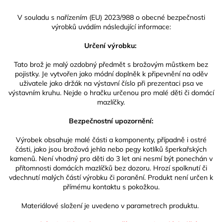
V souladu s nařízením (EU) 2023/988 o obecné bezpečnosti
výrobků uvádím následující informace:
Určení výrobku:
Tato brož je malý ozdobný předmět s brožovým můstkem bez
pojistky. Je vytvořen jako módní doplněk k připevnění na oděv
uživatele jako držák na výstavní číslo při prezentaci psa ve
výstavním kruhu. Nejde o hračku určenou pro malé děti či domácí
mazlíčky.
Bezpečnostní upozornění:
Výrobek obsahuje malé části a komponenty, případně i ostré
části, jako jsou brožová jehla nebo pegy kotlíků šperkařských
kamenů. Není vhodný pro děti do 3 let ani nesmí být ponechán v
přítomnosti domácích mazlíčků bez dozoru. Hrozí spolknutí či
vdechnutí malých částí výrobku či poranění. Produkt není určen k
přímému kontaktu s pokožkou.
Materiálové složení je uvedeno v parametrech produktu.