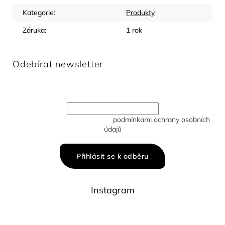
Kategorie
:
Produkty
Záruka
:
1 rok
Odebírat newsletter
Vložte svůj e-mail a my vám budeme zasílat informace o
nových produktech na našem e-shopu.
Vložením e-mailu souhlasíte s
podmínkami ochrany osobních
údajů
Přihlásit se k odběru
Instagram