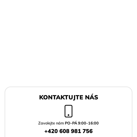
Z
á
KONTAKTUJTE NÁS
p
a
t
í
Zavolejte nám
PO-PÁ 9:00-16:00
+420 608 981 756