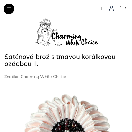
Přejít
na
obsah
Saténová brož s tmavou korálkovou
ozdobou II.
Značka:
Charming White Choice