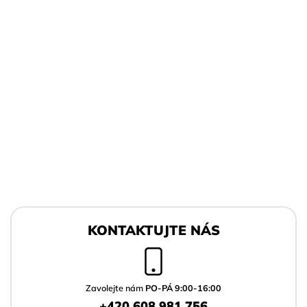
Z
á
KONTAKTUJTE NÁS
p
a
t
í
Zavolejte nám
PO-PÁ 9:00-16:00
+420 608 981 756