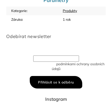
Parametry
Kategorie
:
Produkty
Záruka
:
1 rok
Odebírat newsletter
Vložte svůj e-mail a my vám budeme zasílat informace o
nových produktech na našem e-shopu.
Vložením e-mailu souhlasíte s
podmínkami ochrany osobních
údajů
Přihlásit se k odběru
Instagram