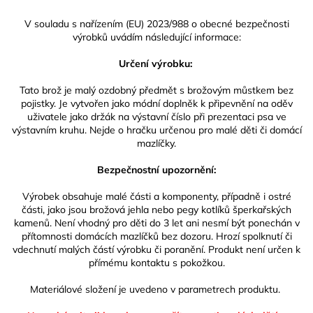
V souladu s nařízením (EU) 2023/988 o obecné bezpečnosti
výrobků uvádím následující informace:
Určení výrobku:
Tato brož je malý ozdobný předmět s brožovým můstkem bez
pojistky. Je vytvořen jako módní doplněk k připevnění na oděv
uživatele jako držák na výstavní číslo při prezentaci psa ve
výstavním kruhu. Nejde o hračku určenou pro malé děti či domácí
mazlíčky.
Bezpečnostní upozornění:
Výrobek obsahuje malé části a komponenty, případně i ostré
části, jako jsou brožová jehla nebo pegy kotlíků šperkařských
kamenů. Není vhodný pro děti do 3 let ani nesmí být ponechán v
přítomnosti domácích mazlíčků bez dozoru. Hrozí spolknutí či
vdechnutí malých částí výrobku či poranění. Produkt není určen k
přímému kontaktu s pokožkou.
Materiálové složení je uvedeno v parametrech produktu.