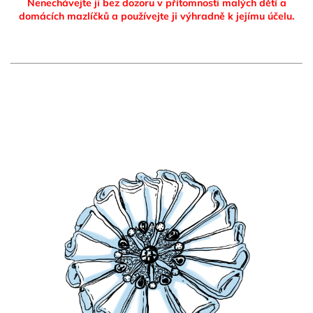
Nenechávejte ji bez dozoru v přítomnosti malých dětí a
domácích mazlíčků
a používejte ji výhradně k jejímu účelu.