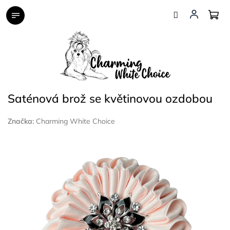
Přejít
na
obsah
Saténová brož se květinovou ozdobou
Značka:
Charming White Choice