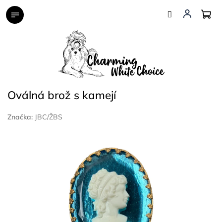
Přejít
na
obsah
Oválná brož s kamejí
Značka:
JBC/ŽBS