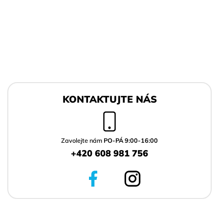
Z
á
KONTAKTUJTE NÁS
p
a
t
í
Zavolejte nám
PO-PÁ 9:00-16:00
+420 608 981 756