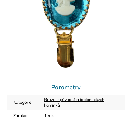
Parametry
Brože z původních jabloneckých
Kategorie
:
kamínků
Záruka
:
1 rok