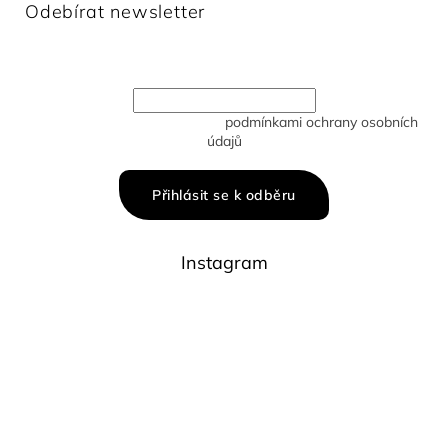
Odebírat newsletter
Vložte svůj e-mail a my vám budeme zasílat informace o
nových produktech na našem e-shopu.
Vložením e-mailu souhlasíte s
podmínkami ochrany osobních
údajů
Přihlásit se k odběru
Instagram