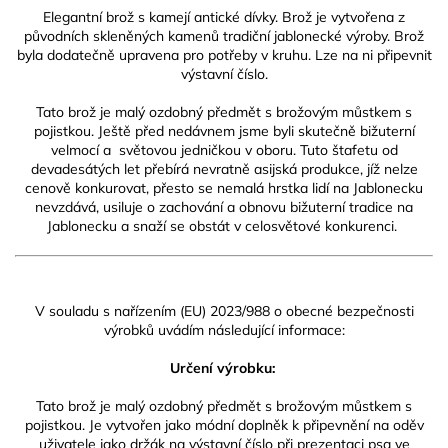
Elegantní brož s kamejí antické dívky.
Brož je vytvořena z
původních skleněných kamenů tradiční jablonecké výroby. Brož
byla dodatečně upravena pro potřeby v kruhu.
Lze na ni připevnit
výstavní číslo.
Tato brož je malý ozdobný předmět s brožovým můstkem s
pojistkou.
Ještě před nedávnem jsme byli skutečně bižuterní
velmocí a světovou jedničkou v oboru. Tuto štafetu od
devadesátých let přebírá nevratně asijská produkce, jíž nelze
cenově konkurovat, přesto se nemalá hrstka lidí na Jablonecku
nevzdává, usiluje o zachování a obnovu bižuterní tradice na
Jablonecku a snaží se obstát v celosvětové konkurenci.
V souladu s nařízením (EU) 2023/988 o obecné bezpečnosti
výrobků uvádím následující informace:
Určení výrobku:
Tato brož je malý ozdobný předmět s brožovým můstkem s
pojistkou. Je vytvořen jako módní doplněk k připevnění na oděv
uživatele jako držák na výstavní číslo při prezentaci psa ve