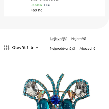
Skladem
(1 ks)
450 Kč
Ř
Nejlevnější
Nejdražší
a
z
Otevřít filtr
Nejprodávanější
Abecedně
e
V
n
ý
í
p
p
i
r
s
o
p
d
r
u
o
k
d
t
u
ů