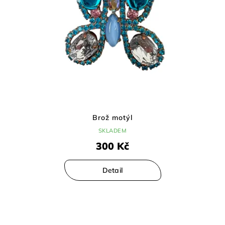
k
t
ů
Brož motýl
SKLADEM
300 Kč
Detail