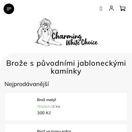
Přejít
na
obsah
Brože s původními jabloneckými
kamínky
Nejprodávanější
Brož motýl
Skladem
(1 ks)
300 Kč
Brož ve tvaru srdce