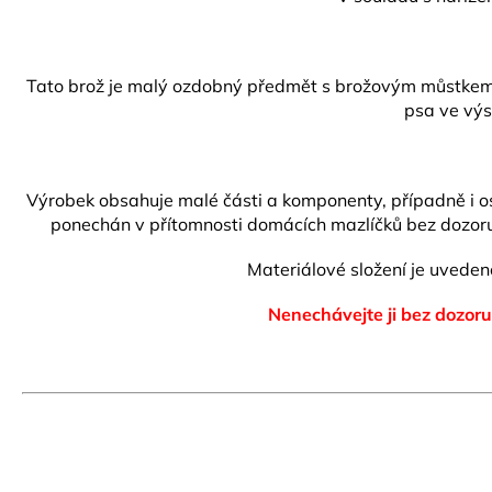
Tato brož je malý ozdobný předmět s brožovým můstkem s 
psa ve výs
Výrobek obsahuje malé části a komponenty, případně i ost
ponechán v přítomnosti domácích mazlíčků bez dozoru.
Materiálové složení je uvede
Nenechávejte ji bez dozoru