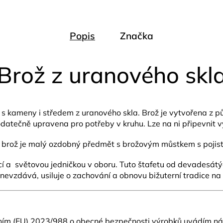
Popis
Značka
Brož z uranového skl
u s kameny i středem z uranového skla.
Brož je vytvořena z p
odatečně upravena pro potřeby v kruhu.
Lze na ni připevnit v
 brož je malý ozdobný předmět s brožovým můstkem s pojis
í a světovou jedničkou v oboru. Tuto štafetu od devadesátých
 nevzdává, usiluje o zachování a obnovu bižuterní tradice na
ním (EU) 2023/988 o obecné bezpečnosti výrobků uvádím nás