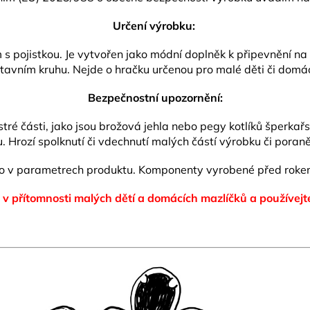
Určení výrobku:
pojistkou. Je vytvořen jako módní doplněk k připevnění na od
tavním kruhu. Nejde o hračku určenou pro malé děti či domác
Bezpečnostní upozornění:
ré části, jako jsou brožová jehla nebo pegy kotlíků šperkař
 Hrozí spolknutí či vdechnutí malých částí výrobku či poraně
no v parametrech produktu.
Komponenty vyrobené před rokem
 v přítomnosti malých dětí a domácích mazlíčků
a používejt