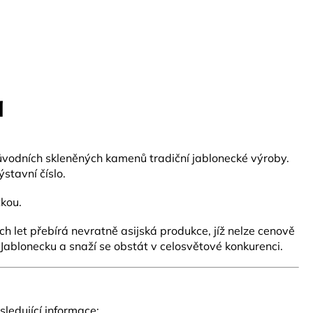
a
ůvodních skleněných kamenů tradiční jablonecké výroby.
ýstavní číslo.
tkou.
 let přebírá nevratně asijská produkce, jíž nelze cenově
 Jablonecku a snaží se obstát v celosvětové konkurenci.
ledující informace: