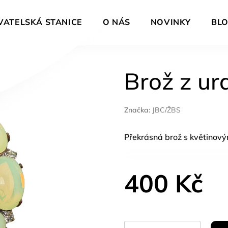
VATELSKÁ STANICE
O NÁS
NOVINKY
BL
Brož z ur
Značka:
JBC/ŽBS
Překrásná brož s květinový
400 Kč