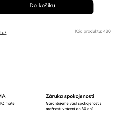
Do košíku
Kód produktu:
480
tu?
MA
Záruka spokojenosti
 Kč máte
Garantujeme vaší spokojenost s
možností vrácení do 30 dní