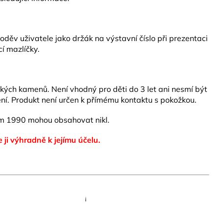
ěv uživatele jako držák na výstavní číslo při prezentaci
í mazlíčky.
ských kamenů. Není vhodný pro děti do 3 let ani nesmí být
ní. Produkt není určen k přímému kontaktu s pokožkou.
 1990 mohou obsahovat nikl.
e ji výhradně k jejímu účelu.