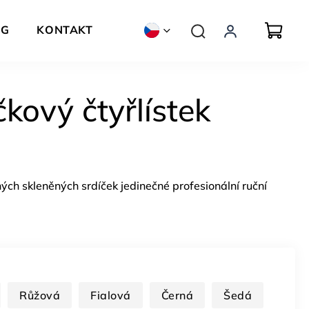
OG
KONTAKT
ZNAČKY
kový čtyřlístek
ých skleněných srdíček jedinečné profesionální ruční
Růžová
Fialová
Černá
Šedá