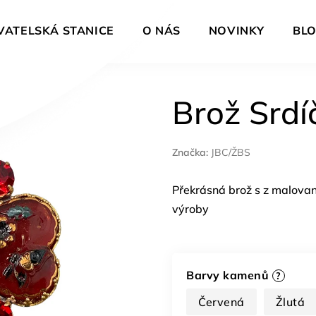
VATELSKÁ STANICE
O NÁS
NOVINKY
BL
Brož Srdíč
Značka:
JBC/ŽBS
Překrásná brož s z malovan
výroby
Barvy kamenů
?
Červená
Žlutá