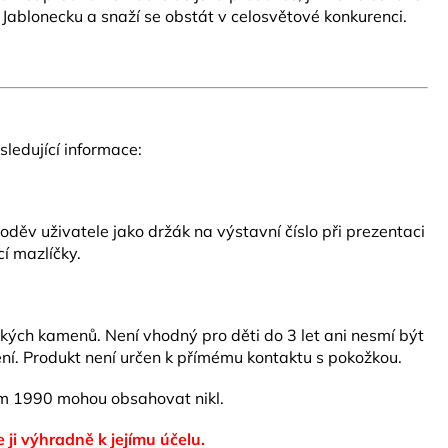
 Jablonecku a snaží se obstát v celosvětové konkurenci.
ledující informace:
ěv uživatele jako držák na výstavní číslo při prezentaci
í mazlíčky.
ských kamenů. Není vhodný pro děti do 3 let ani nesmí být
ní. Produkt není určen k přímému kontaktu s pokožkou.
 1990 mohou obsahovat nikl.
e ji výhradně k jejímu účelu.