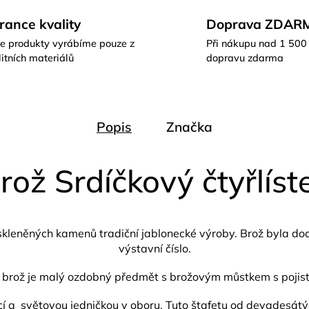
rance kvality
Doprava ZDAR
e produkty vyrábíme pouze z
Při nákupu nad 1 500
itních materiálů
dopravu zdarma
Popis
Značka
rož Srdíčkový čtyřlíst
skleněných kamenů tradiční jablonecké výroby. Brož byla d
výstavní číslo.
 brož je malý ozdobný předmět s brožovým můstkem s pojis
í a světovou jedničkou v oboru. Tuto štafetu od devadesátých