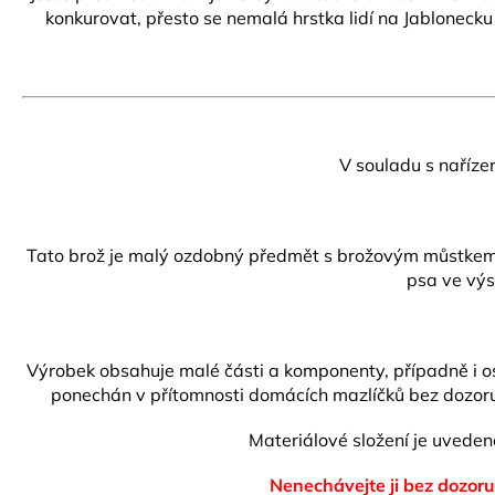
konkurovat, přesto se nemalá hrstka lidí na Jablonecku
V souladu s naříze
Tato brož je malý ozdobný předmět s brožovým můstkem s 
psa ve výs
Výrobek obsahuje malé části a komponenty, případně i ost
ponechán v přítomnosti domácích mazlíčků bez dozoru.
Materiálové složení je uvede
Nenechávejte ji bez dozoru