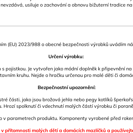
 nevzdává, usiluje o zachování a obnovu bižuterní tradice na
ním (EU) 2023/988 o obecné bezpečnosti výrobků uvádím nás
Určení výrobku:
pojistkou. Je vytvořen jako módní doplněk k připevnění na od
tavním kruhu. Nejde o hračku určenou pro malé děti či domác
Bezpečnostní upozornění:
ré části, jako jsou brožová jehla nebo pegy kotlíků šperkař
 Hrozí spolknutí či vdechnutí malých částí výrobku či poraně
no v parametrech produktu.
Komponenty vyrobené před rokem
 v přítomnosti malých dětí a domácích mazlíčků
a používejt