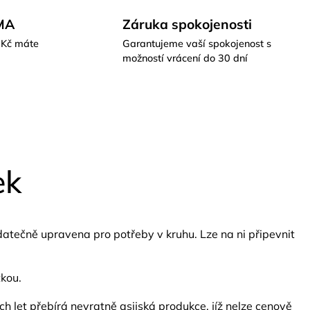
MA
Záruka spokojenosti
 Kč máte
Garantujeme vaší spokojenost s
možností vrácení do 30 dní
ek
odatečně upravena pro potřeby v kruhu.
Lze na ni připevnit
tkou.
 let přebírá nevratně asijská produkce, jíž nelze cenově