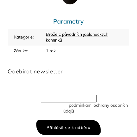
Parametry
Brože z původních jabloneckých
Kategorie
:
kamínků
Záruka
:
1 rok
Odebírat newsletter
Vložte svůj e-mail a my vám budeme zasílat informace o
nových produktech na našem e-shopu.
Vložením e-mailu souhlasíte s
podmínkami ochrany osobních
údajů
Přihlásit se k odběru