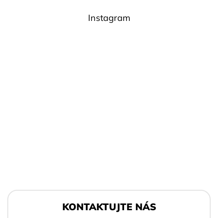
Instagram
Z
á
KONTAKTUJTE NÁS
p