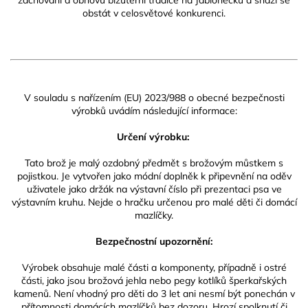
zachování a obnovu bižuterní tradice na Jablonecku a snaží se
obstát v celosvětové konkurenci.
V souladu s nařízením (EU) 2023/988 o obecné bezpečnosti
výrobků uvádím následující informace:
Určení výrobku:
Tato brož je malý ozdobný předmět s brožovým můstkem s
pojistkou. Je vytvořen jako módní doplněk k připevnění na oděv
uživatele jako držák na výstavní číslo při prezentaci psa ve
výstavním kruhu. Nejde o hračku určenou pro malé děti či domácí
mazlíčky.
Bezpečnostní upozornění:
Výrobek obsahuje malé části a komponenty, případně i ostré
části, jako jsou brožová jehla nebo pegy kotlíků šperkařských
kamenů. Není vhodný pro děti do 3 let ani nesmí být ponechán v
přítomnosti domácích mazlíčků bez dozoru. Hrozí spolknutí či