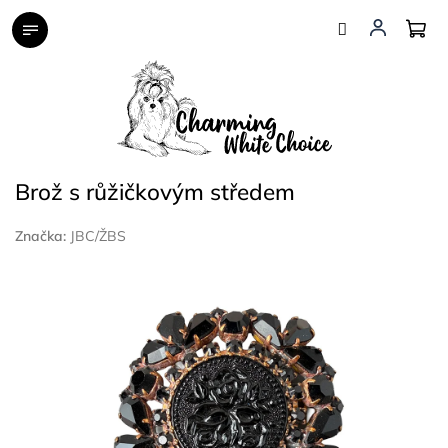
Přejít
na
obsah
Brož s růžičkovým středem
Značka:
JBC/ŽBS