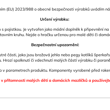
ním (EU) 2023/988 o obecné bezpečnosti výrobků uvádím nás
Určení výrobku:
pojistkou. Je vytvořen jako módní doplněk k připevnění na od
tavním kruhu. Nejde o hračku určenou pro malé děti či domác
Bezpečnostní upozornění:
ré části, jako jsou brožová jehla nebo pegy kotlíků šperkař
 Hrozí spolknutí či vdechnutí malých částí výrobku či poraně
eno v parametrech produktu. Komponenty vyrobené před roke
 v přítomnosti malých dětí a domácích mazlíčků
a používejt