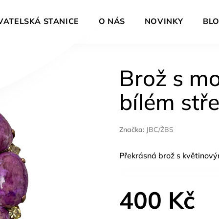
VATELSKÁ STANICE
O NÁS
NOVINKY
BL
Brož s mo
bílém stř
Značka:
JBC/ŽBS
Překrásná brož s květinový
400 Kč