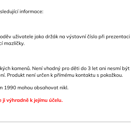
ledující informace:
ěv uživatele jako držák na výstavní číslo při prezentaci
í mazlíčky.
ských kamenů. Není vhodný pro děti do 3 let ani nesmí být
ní. Produkt není určen k přímému kontaktu s pokožkou.
m 1990 mohou obsahovat nikl.
e ji výhradně k jejímu účelu.