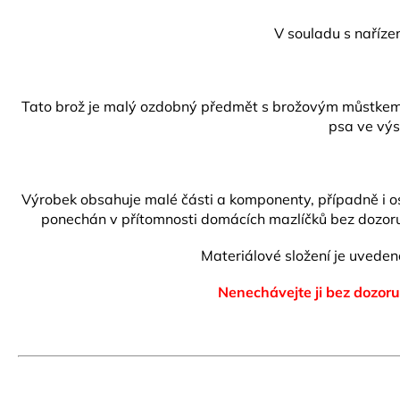
V souladu s naříze
Tato brož je malý ozdobný předmět s brožovým můstkem s 
psa ve výs
Výrobek obsahuje malé části a komponenty, případně i ost
ponechán v přítomnosti domácích mazlíčků bez dozoru.
Materiálové složení je uved
Nenechávejte ji bez dozoru