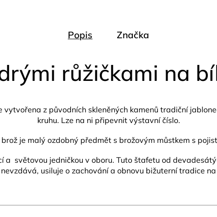
Popis
Značka
drými růžičkami na bí
je vytvořena z původních skleněných kamenů tradiční jablon
kruhu.
Lze na ni připevnit výstavní číslo.
 brož je malý ozdobný předmět s brožovým můstkem s pojis
í a světovou jedničkou v oboru. Tuto štafetu od devadesátých
 nevzdává, usiluje o zachování a obnovu bižuterní tradice na