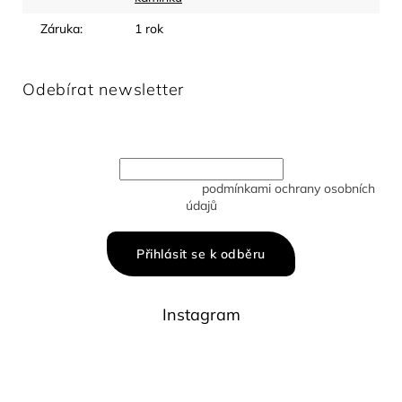
Záruka
:
1 rok
Odebírat newsletter
Vložte svůj e-mail a my vám budeme zasílat informace o
nových produktech na našem e-shopu.
Vložením e-mailu souhlasíte s
podmínkami ochrany osobních
údajů
Přihlásit se k odběru
Instagram