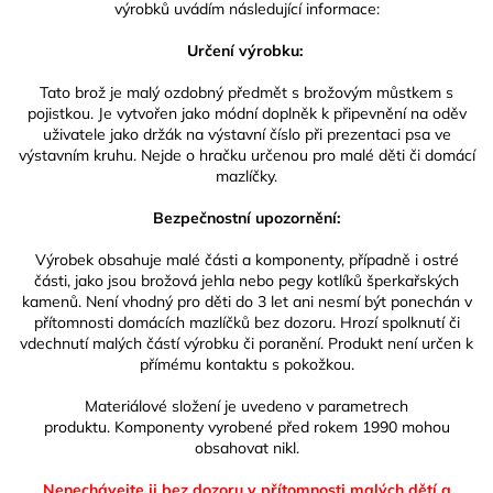
výrobků uvádím následující informace:
Určení výrobku:
Tato brož je malý ozdobný předmět s brožovým můstkem s
pojistkou. Je vytvořen jako módní doplněk k připevnění na oděv
uživatele jako držák na výstavní číslo při prezentaci psa ve
výstavním kruhu. Nejde o hračku určenou pro malé děti či domácí
mazlíčky.
Bezpečnostní upozornění:
Výrobek obsahuje malé části a komponenty, případně i ostré
části, jako jsou brožová jehla nebo pegy kotlíků šperkařských
kamenů. Není vhodný pro děti do 3 let ani nesmí být ponechán v
přítomnosti domácích mazlíčků bez dozoru. Hrozí spolknutí či
vdechnutí malých částí výrobku či poranění. Produkt není určen k
přímému kontaktu s pokožkou.
Materiálové složení je uvedeno v parametrech
produktu. Komponenty vyrobené před rokem 1990 mohou
obsahovat nikl.
Nenechávejte ji bez dozoru v přítomnosti malých dětí a