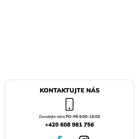
Z
á
KONTAKTUJTE NÁS
p
a
t
í
Zavolejte nám
PO-PÁ 9:00-16:00
+420 608 981 756