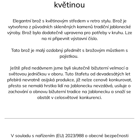
květinou
Elegantní brož s květinovým středem v retro stylu.
Brož je
vytvořena z původních skleněných kamenů tradiční jablonecké
výroby. Brož byla dodatečně upravena pro potřeby v kruhu.
Lze
na ni připevnit výstavní číslo.
Tato brož je malý ozdobný předmět s brožovým můstkem s
pojistkou.
Ještě před nedávnem jsme byli skutečně bižuterní velmocí a
světovou jedničkou v oboru. Tuto štafetu od devadesátých let
přebírá nevratně asijská produkce, jíž nelze cenově konkurovat,
přesto se nemalá hrstka lidí na Jablonecku nevzdává, usiluje o
zachování a obnovu bižuterní tradice na Jablonecku a snaží se
obstát v celosvětové konkurenci.
V souladu s nařízením (EU) 2023/988 o obecné bezpečnosti