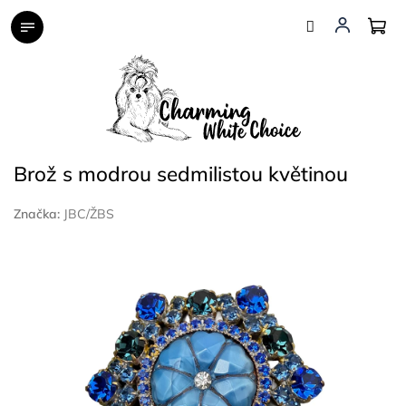
Přejít
na
obsah
Brož s modrou sedmilistou květinou
Značka:
JBC/ŽBS