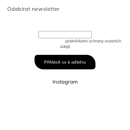
Odebírat newsletter
Vložte svůj e-mail a my vám budeme zasílat informace o
nových produktech na našem e-shopu.
Vložením e-mailu souhlasíte s
podmínkami ochrany osobních
údajů
Přihlásit se k odběru
Instagram