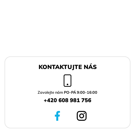
Z
á
KONTAKTUJTE NÁS
p
a
t
í
Zavolejte nám
PO-PÁ 9:00-16:00
+420 608 981 756