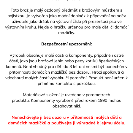
Tato brož je malý ozdobný předmět s brožovým můstkem s
pojistkou. Je vytvořen jako módní doplněk k připevnění na oděv
uživatele jako držák na výstavní číslo při prezentaci psa ve
výstavním kruhu. Nejde o hračku určenou pro malé děti či domácí
mazlíčky.
Bezpečnostní upozornění:
Výrobek obsahuje malé části a komponenty, případně i ostré
části, jako jsou brožová jehla nebo pegy kotlíků šperkařských
kamenů. Není vhodný pro děti do 3 let ani nesmí být ponechán v
přítomnosti domácích mazlíčků bez dozoru. Hrozí spolknutí či
vdechnutí malých částí výrobku či poranění. Produkt není určen k
přímému kontaktu s pokožkou.
Materiálové složení je uvedeno v parametrech
produktu. Komponenty vyrobené před rokem 1990 mohou
obsahovat nikl.
Nenechávejte ji bez dozoru v přítomnosti malých dětí a
domácích mazlíčků
a používejte ji výhradně k jejímu účelu.