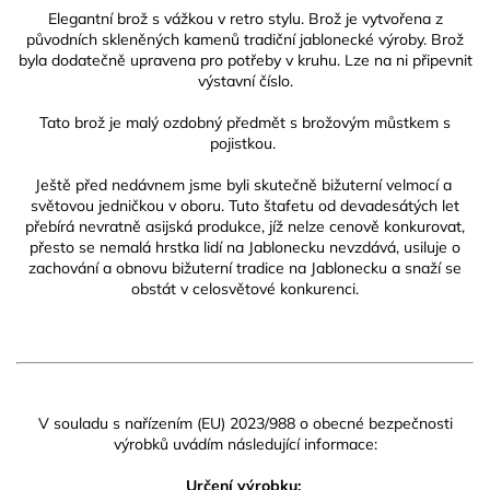
Elegantní brož s vážkou v retro stylu.
Brož je vytvořena z
původních skleněných kamenů tradiční jablonecké výroby. Brož
byla dodatečně upravena pro potřeby v kruhu.
Lze na ni připevnit
výstavní číslo.
Tato brož je malý ozdobný předmět s brožovým můstkem s
pojistkou.
Ještě před nedávnem jsme byli skutečně bižuterní velmocí a
světovou jedničkou v oboru. Tuto štafetu od devadesátých let
přebírá nevratně asijská produkce, jíž nelze cenově konkurovat,
přesto se nemalá hrstka lidí na Jablonecku nevzdává, usiluje o
zachování a obnovu bižuterní tradice na Jablonecku a snaží se
obstát v celosvětové konkurenci.
V souladu s nařízením (EU) 2023/988 o obecné bezpečnosti
výrobků uvádím následující informace:
Určení výrobku: