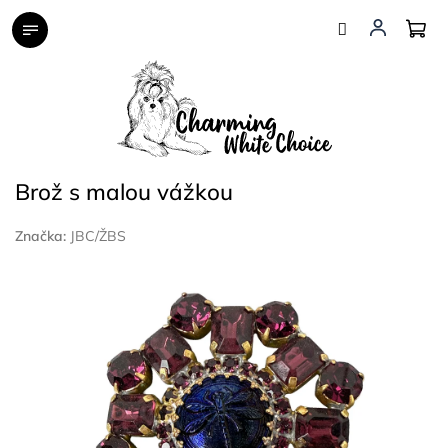
Přejít
na
obsah
Brož s malou vážkou
Značka:
JBC/ŽBS