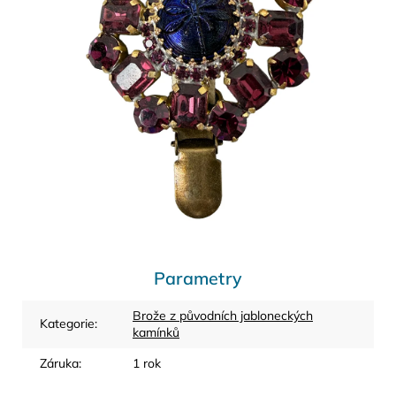
Parametry
Brože z původních jabloneckých
Kategorie
:
kamínků
Záruka
:
1 rok