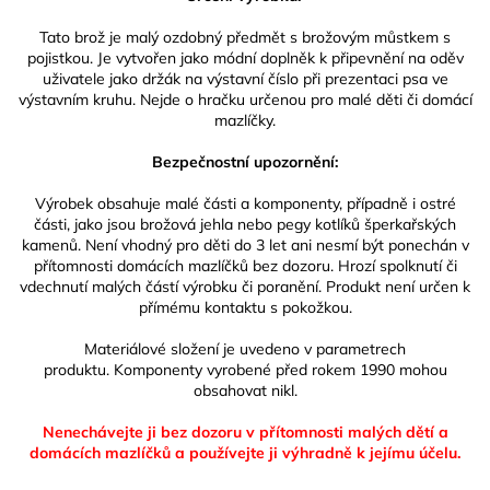
Tato brož je malý ozdobný předmět s brožovým můstkem s
pojistkou. Je vytvořen jako módní doplněk k připevnění na oděv
uživatele jako držák na výstavní číslo při prezentaci psa ve
výstavním kruhu. Nejde o hračku určenou pro malé děti či domácí
mazlíčky.
Bezpečnostní upozornění:
Výrobek obsahuje malé části a komponenty, případně i ostré
části, jako jsou brožová jehla nebo pegy kotlíků šperkařských
kamenů. Není vhodný pro děti do 3 let ani nesmí být ponechán v
přítomnosti domácích mazlíčků bez dozoru. Hrozí spolknutí či
vdechnutí malých částí výrobku či poranění. Produkt není určen k
přímému kontaktu s pokožkou.
Materiálové složení je uvedeno v parametrech
produktu. Komponenty vyrobené před rokem 1990 mohou
obsahovat nikl.
Nenechávejte ji bez dozoru v přítomnosti malých dětí a
domácích mazlíčků
a používejte ji výhradně k jejímu účelu.