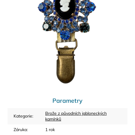
Parametry
Brože z původních jabloneckých
Kategorie
:
kamínků
Záruka
:
1 rok