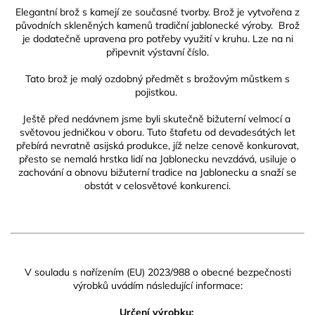
Elegantní brož s kamejí ze současné tvorby. Brož je vytvořena z
původních skleněných kamenů tradiční jablonecké výroby. Brož
je dodatečně upravena pro potřeby využití v kruhu. Lze na ni
připevnit výstavní číslo.
Tato brož je malý ozdobný předmět s brožovým můstkem s
pojistkou.
Ještě před nedávnem jsme byli skutečně bižuterní velmocí a
světovou jedničkou v oboru. Tuto štafetu od devadesátých let
přebírá nevratně asijská produkce, jíž nelze cenově konkurovat,
přesto se nemalá hrstka lidí na Jablonecku nevzdává, usiluje o
zachování a obnovu bižuterní tradice na Jablonecku a snaží se
obstát v celosvětové konkurenci.
V souladu s nařízením (EU) 2023/988 o obecné bezpečnosti
výrobků uvádím následující informace:
Určení výrobku: