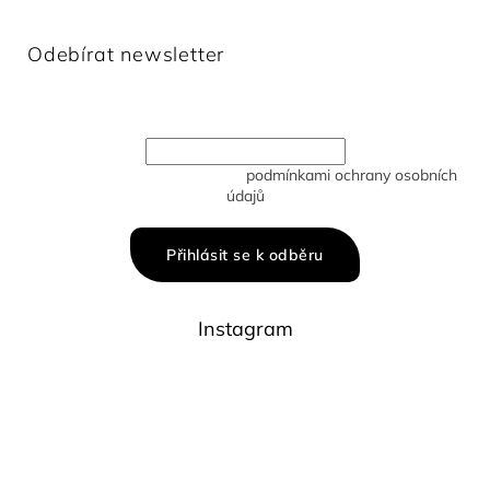
Odebírat newsletter
Vložte svůj e-mail a my vám budeme zasílat informace o
nových produktech na našem e-shopu.
Vložením e-mailu souhlasíte s
podmínkami ochrany osobních
údajů
Přihlásit se k odběru
Instagram