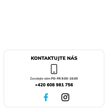
Z
á
KONTAKTUJTE NÁS
p
a
t
í
Zavolejte nám
PO-PÁ 9:00-16:00
+420 608 981 756