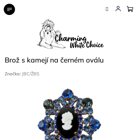
Přejít
na
obsah
Brož s kamejí na černém oválu
Značka:
JBC/ŽBS