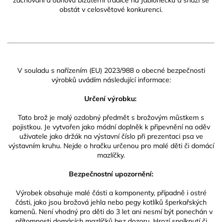
zachování a obnovu bižuterní tradice na Jablonecku a snaží se
obstát v celosvětové konkurenci.
V souladu s nařízením (EU) 2023/988 o obecné bezpečnosti
výrobků uvádím následující informace:
Určení výrobku:
Tato brož je malý ozdobný předmět s brožovým můstkem s
pojistkou. Je vytvořen jako módní doplněk k připevnění na oděv
uživatele jako držák na výstavní číslo při prezentaci psa ve
výstavním kruhu. Nejde o hračku určenou pro malé děti či domácí
mazlíčky.
Bezpečnostní upozornění:
Výrobek obsahuje malé části a komponenty, případně i ostré
části, jako jsou brožová jehla nebo pegy kotlíků šperkařských
kamenů. Není vhodný pro děti do 3 let ani nesmí být ponechán v
přítomnosti domácích mazlíčků bez dozoru. Hrozí spolknutí či