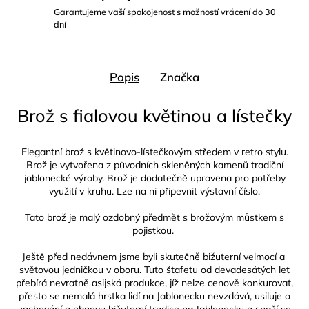
Garantujeme vaší spokojenost s možností vrácení do 30
dní
Popis
Značka
Brož s fialovou květinou a lístečky
Elegantní brož s květinovo-lístečkovým středem v retro stylu.
Brož je vytvořena z původních skleněných kamenů tradiční
jablonecké výroby. Brož je dodatečně upravena pro potřeby
využití v kruhu.
Lze na ni připevnit výstavní číslo.
Tato brož je malý ozdobný předmět s brožovým můstkem s
pojistkou.
Ještě před nedávnem jsme byli skutečně bižuterní velmocí a
světovou jedničkou v oboru. Tuto štafetu od devadesátých let
přebírá nevratně asijská produkce, jíž nelze cenově konkurovat,
přesto se nemalá hrstka lidí na Jablonecku nevzdává, usiluje o