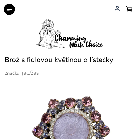
Přejít
na
obsah
Brož s fialovou květinou a lístečky
Značka:
JBC/ŽBS