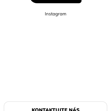
Instagram
Z
á
KONTAKTUJTE NÁS