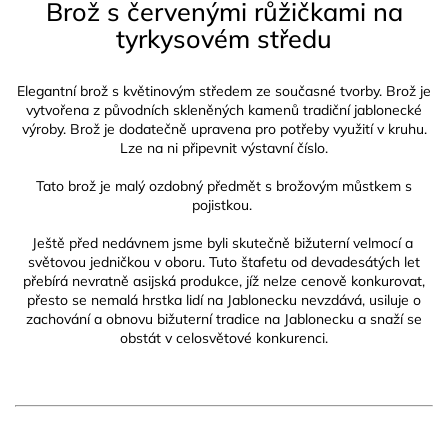
Brož s červenými růžičkami na
tyrkysovém středu
Elegantní brož s květinovým středem ze současné tvorby. Brož je
vytvořena z původních skleněných kamenů tradiční jablonecké
výroby. Brož je dodatečně upravena pro potřeby využití v kruhu.
Lze na ni připevnit výstavní číslo.
Tato brož je malý ozdobný předmět s brožovým můstkem s
pojistkou.
Ještě před nedávnem jsme byli skutečně bižuterní velmocí a
světovou jedničkou v oboru. Tuto štafetu od devadesátých let
přebírá nevratně asijská produkce, jíž nelze cenově konkurovat,
přesto se nemalá hrstka lidí na Jablonecku nevzdává, usiluje o
zachování a obnovu bižuterní tradice na Jablonecku a snaží se
obstát v celosvětové konkurenci.