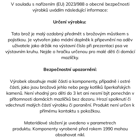
V souladu s nařízením (EU) 2023/988 o obecné bezpečnosti
výrobků uvádím následující informace:
Určení výrobku:
Tato brož je malý ozdobný předmět s brožovým můstkem s
pojistkou. Je vytvořen jako módní doplněk k připevnění na oděv
uživatele jako držák na výstavní číslo při prezentaci psa ve
výstavním kruhu. Nejde o hračku určenou pro malé děti či domácí
mazlíčky.
Bezpečnostní upozornění:
Výrobek obsahuje malé části a komponenty, případně i ostré
části, jako jsou brožová jehla nebo pegy kotlíků šperkařských
kamenů. Není vhodný pro děti do 3 let ani nesmí být ponechán v
přítomnosti domácích mazlíčků bez dozoru. Hrozí spolknutí či
vdechnutí malých částí výrobku či poranění. Produkt není určen k
přímému kontaktu s pokožkou.
Materiálové složení je uvedeno v parametrech
produktu. Komponenty vyrobené před rokem 1990 mohou
obsahovat nikl.