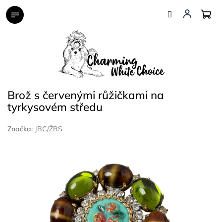
Přejít
na
obsah
Brož s červenými růžičkami na
tyrkysovém středu
Značka:
JBC/ŽBS