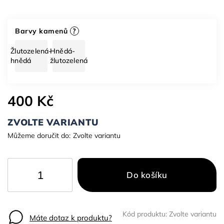
Barvy kamenů
?
Žlutozelená-
Hnědá-
hnědá
žlutozelená
400 Kč
ZVOLTE VARIANTU
Můžeme doručit do:
Zvolte variantu
Do košíku
Kód produktu:
Zvolte variantu
Máte dotaz k produktu?