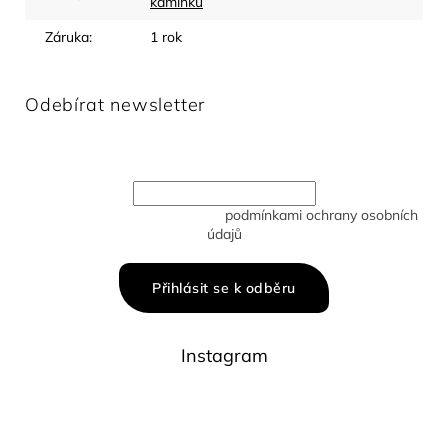
kamínků
Záruka
:
1 rok
Odebírat newsletter
Vložte svůj e-mail a my vám budeme zasílat informace o
nových produktech na našem e-shopu.
Vložením e-mailu souhlasíte s
podmínkami ochrany osobních
údajů
Přihlásit se k odběru
Instagram