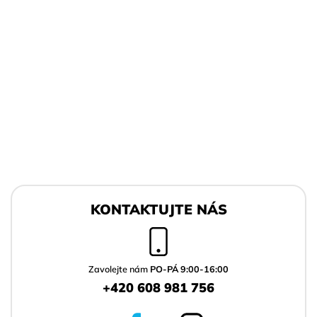
Z
á
KONTAKTUJTE NÁS
p
a
t
í
Zavolejte nám
PO-PÁ 9:00-16:00
+420 608 981 756