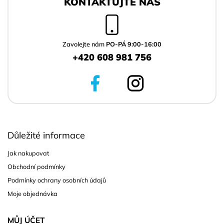
á
KONTAKTUJTE NÁS
p
a
t
í
Zavolejte nám
PO-PÁ 9:00-16:00
+420 608 981 756
Důležité informace
Jak nakupovat
Obchodní podmínky
Podmínky ochrany osobních údajů
Moje objednávka
MŮJ ÚČET