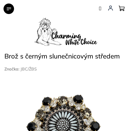
Přejít
na
obsah
Brož s černým slunečnicovým středem
Značka:
JBC/ŽBS