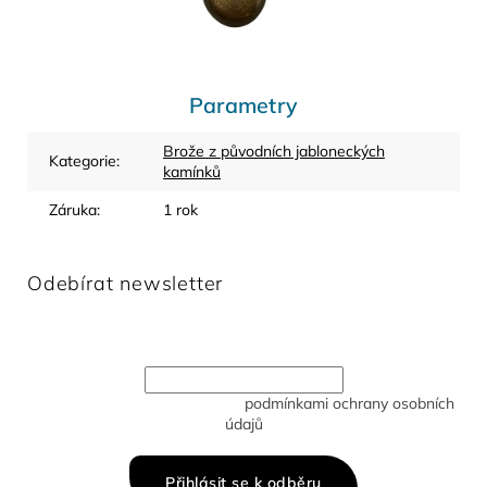
Parametry
Brože z původních jabloneckých
Kategorie
:
kamínků
Záruka
:
1 rok
Odebírat newsletter
Vložte svůj e-mail a my vám budeme zasílat informace o
nových produktech na našem e-shopu.
Vložením e-mailu souhlasíte s
podmínkami ochrany osobních
údajů
Přihlásit se k odběru