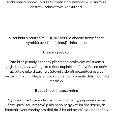
zachování a obnovu bižuterní tradice na Jablonecku a snaží se
obstát v celosvětové konkurenci.
V souladu s nařízením (EU) 2023/988 o obecné bezpečnosti
výrobků uvádím následující informace:
Určení výrobku:
Tato brož je malý ozdobný předmět s brožovým můstkem s
pojistkou. Je vytvořen jako módní doplněk k připevnění na oděv
uživatele jako držák na výstavní číslo při prezentaci psa ve
výstavním kruhu. Nejde o hračku určenou pro malé děti či domácí
mazlíčky.
Bezpečnostní upozornění:
Výrobek obsahuje malé části a komponenty, případně i ostré
části, jako jsou brožová jehla nebo pegy kotlíků šperkařských
kamenů. Není vhodný pro děti do 3 let ani nesmí být ponechán v